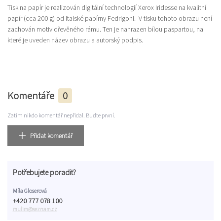
Tisk na papír je realizován digitální technologií Xerox Iridesse na kvalitní
papír (cca 200 g) od italské papírny Fedrigoni. V tisku tohoto obrazu není
zachován motiv dřevěného rámu. Ten je nahrazen bílou paspartou, na
které je uveden název obrazu a autorský podpis.
Komentáře
0
Zatím nikdo komentář nepřidal. Buďte první.
Přidat komentář
Potřebujete poradit?
Míla Gloserová
+420 777 078 100
mulim@seznam.cz