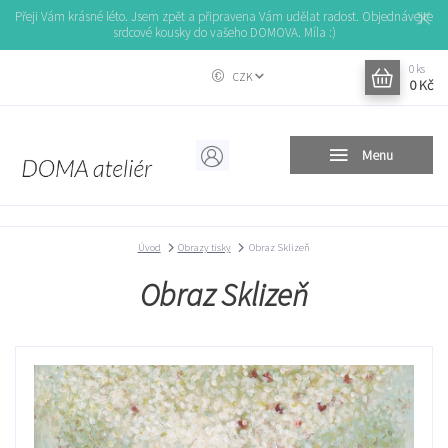
Přeji Vám krásné léto. Jsem zpět a připravena Vám udělat radost. Objednávejte
srdcové kousky do vašeho DOMOVA. Míla :)
0
ks
CZK
0 Kč
Menu
Úvod
Obrazy tisky
Obraz Sklizeň
Obraz Sklizeň