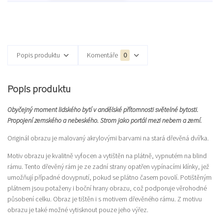
Popis produktu
Komentáře
0
Popis produktu
Obyčejný moment lidského bytí v andělské přítomnosti světelné bytosti.
Propojení zemského a nebeského. Strom jako portál mezi nebem a zemí.
Originál obrazu je malovaný akrylovými barvami na stará dřevěná dvířka.
Motiv obrazu je kvalitně vyfocen a vytištěn na plátně, vypnutém na blind
rámu. Tento dřevěný rám je ze zadní strany opatřen vypínacími klínky, jež
umožňují případné dovypnutí, pokud se plátno časem povolí. Potištěným
plátnem jsou potaženy i boční hrany obrazu, což podporuje věrohodné
působení celku. Obraz je tištěn i s motivem dřevěného rámu. Z motivu
obrazu je také možné vytisknout pouze jeho výřez.