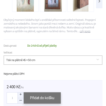
Obyčejný moment lidského bytí v andělské přítomnosti světelné bytosti. Propojení
zemského a nebeského. Strom jako portál mezi nebem a zemí. Originál obrazu je
malovaný akrylovými barvami na stará dřevěná dvířka. Motiv obrazu je kvalitně
vyfocen a vytištěn na plátně, vypnutém na blind rámu. Tento dře...
celý popis
Dostupnost
Do 14 dnů od přijetí platby
Velikost
Nejsme plátci DPH
2 400 Kč
/
ks
Přidat do košíku