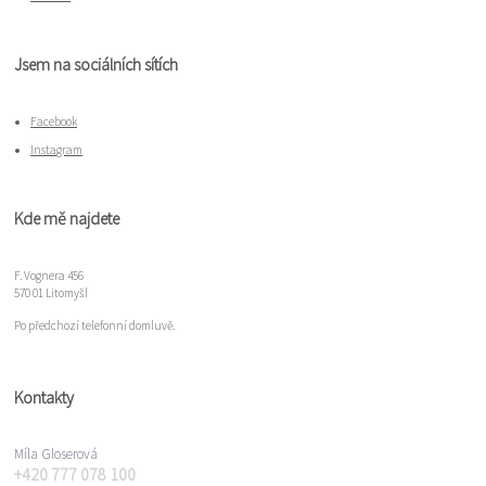
Jsem na sociálních sítích
Facebook
Instagram
Kde mě najdete
F. Vognera 456
570 01 Litomyšl
Po předchozí telefonní domluvě.
Kontakty
Míla Gloserová
+420 777 078 100