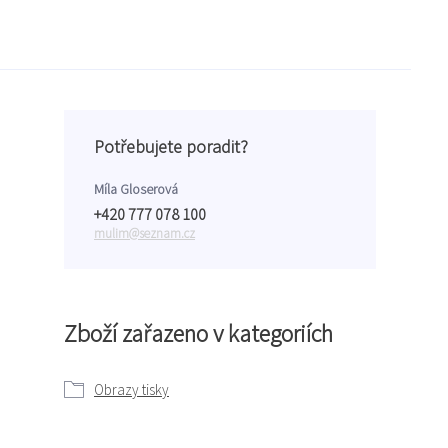
Potřebujete poradit?
Míla Gloserová
+420 777 078 100
mulim@seznam.cz
Zboží zařazeno v kategoriích
Obrazy tisky