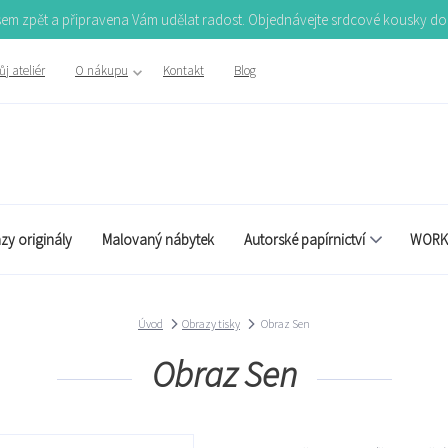
Jsem zpět a připravena Vám udělat radost. Objednávejte srdcové kousky d
j ateliér
O nákupu
Kontakt
Blog
zy originály
Malovaný nábytek
Autorské papírnictví
WORK
Úvod
Obrazy tisky
Obraz Sen
Obraz Sen