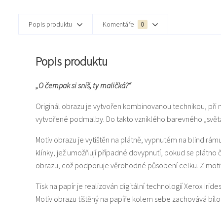
Popis produktu
Komentáře
0
Popis produktu
„O čempak si sníš, ty maličká?“
Originál obrazu je vytvořen kombinovanou technikou, při 
vytvořené podmalby. Do takto vzniklého barevného „světa“ 
Motiv obrazu je vytištěn na plátně, vypnutém na blind rám
klínky, jež umožňují případné dovypnutí, pokud se plátno
obrazu, což podporuje věrohodné působení celku. Z motiv
Tisk na papír je realizován digitální technologií Xerox Iride
Motiv obrazu tištěný na papíře kolem sebe zachovává bí