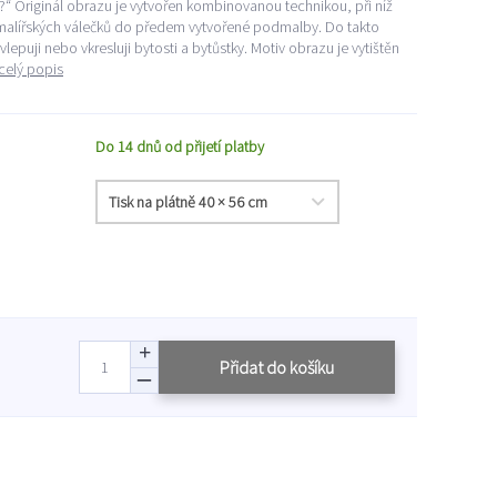
á?“ Originál obrazu je vytvořen kombinovanou technikou, při níž
 malířských válečků do předem vytvořené podmalby. Do takto
lepuji nebo vkresluji bytosti a bytůstky. Motiv obrazu je vytištěn
celý popis
Do 14 dnů od přijetí platby
Přidat do košíku