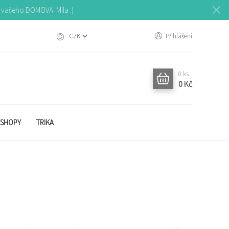
o vašeho DOMOVA. Míla :)
CZK
Přihlášení
0
ks
0 Kč
SHOPY
TRIKA