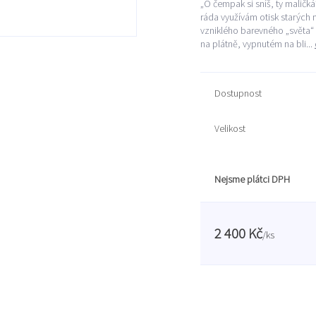
„O čempak si sníš, ty maličk
ráda využívám otisk starých
vzniklého barevného „světa“ v
na plátně, vypnutém na bli...
Dostupnost
Velikost
Nejsme plátci DPH
2 400 Kč
/
ks