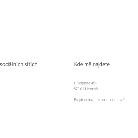
sociálních sítích
Kde mě najdete
F. Vognera 456
570 01 Litomyšl
m
Po předchozí telefonní domluvě.