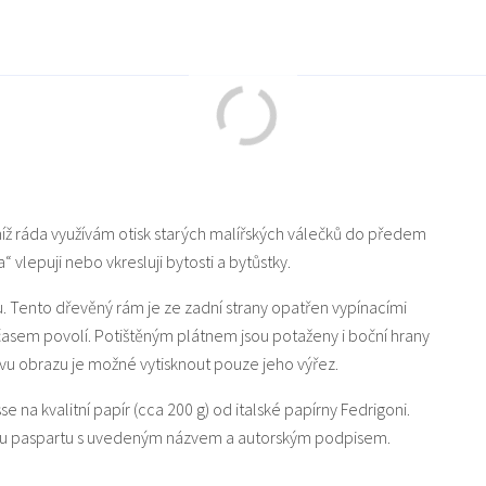
níž ráda využívám otisk starých malířských válečků do předem
vlepuji nebo vkresluji bytosti a bytůstky.
u. Tento dřevěný rám je ze zadní strany opatřen vypínacími
 časem povolí. Potištěným plátnem jsou potaženy i boční hrany
u obrazu je možné vytisknout pouze jeho výřez.
sse na kvalitní papír (cca 200 g) od italské papírny Fedrigoni.
lou paspartu s uvedeným názvem a autorským podpisem.