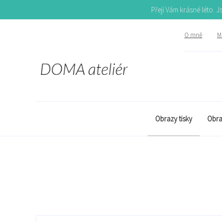
Přeji Vám krásné léto. 
O mně
Mů
Obrazy tisky
Obra