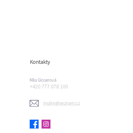
Kontakty
Míla Gloserová
+420 777 078 100
mulim@seznam.cz