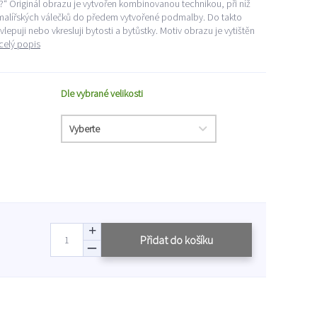
á?“ Originál obrazu je vytvořen kombinovanou technikou, při níž
 malířských válečků do předem vytvořené podmalby. Do takto
lepuji nebo vkresluji bytosti a bytůstky. Motiv obrazu je vytištěn
celý popis
Dle vybrané velikosti
Přidat do košíku