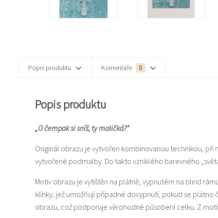
Popis produktu
Komentáře
0
Popis produktu
„O čempak si sníš, ty maličká?“
Originál obrazu je vytvořen kombinovanou technikou, při 
vytvořené podmalby. Do takto vzniklého barevného „světa“ 
Motiv obrazu je vytištěn na plátně, vypnutém na blind rám
klínky, jež umožňují případné dovypnutí, pokud se plátno
obrazu, což podporuje věrohodné působení celku. Z motiv