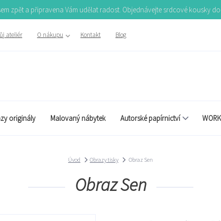
Jsem zpět a připravena Vám udělat radost. Objednávejte srdcové kousky d
j ateliér
O nákupu
Kontakt
Blog
zy originály
Malovaný nábytek
Autorské papírnictví
WORK
Úvod
Obrazy tisky
Obraz Sen
Obraz Sen