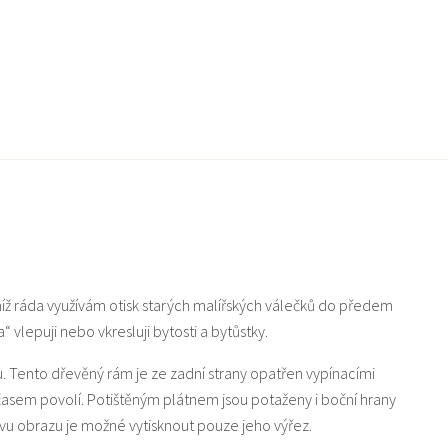
níž ráda využívám otisk starých malířských válečků do předem
vlepuji nebo vkresluji bytosti a bytůstky.
u. Tento dřevěný rám je ze zadní strany opatřen vypínacími
 časem povolí. Potištěným plátnem jsou potaženy i boční hrany
u obrazu je možné vytisknout pouze jeho výřez.