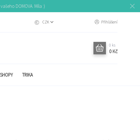
o vašeho DOMOVA. Míla :)
CZK
Přihlášení
0
ks
0 Kč
SHOPY
TRIKA