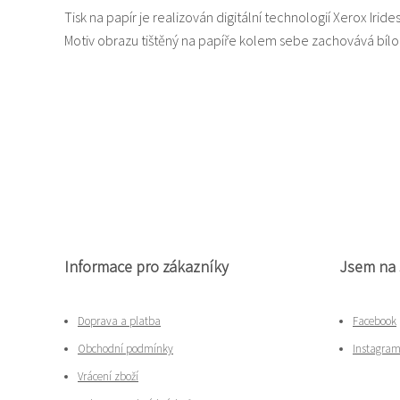
Tisk na papír je realizován digitální technologií Xerox Iride
Motiv obrazu tištěný na papíře kolem sebe zachovává bí
Informace pro zákazníky
Jsem na 
Doprava a platba
Facebook
Obchodní podmínky
Instagra
Vrácení zboží