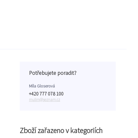
Potřebujete poradit?
Míla Gloserová
+420 777 078 100
mulim@seznam.cz
Zboží zařazeno v kategoriích