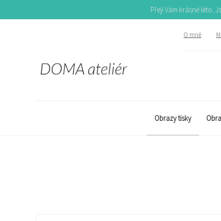
Přeji Vám krásné léto. 
O mně
Mů
Obrazy tisky
Obra