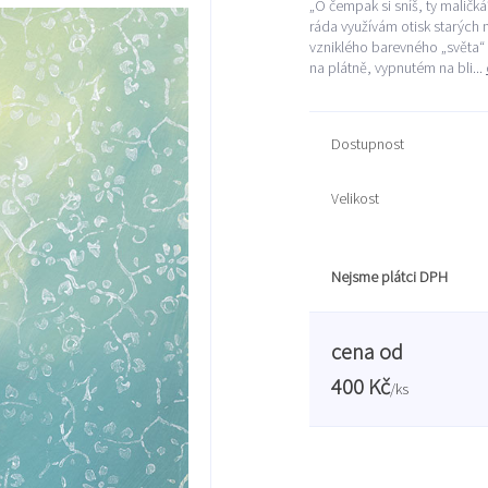
„O čempak si sníš, ty maličk
ráda využívám otisk starých
vzniklého barevného „světa“ v
na plátně, vypnutém na bli...
Dostupnost
Velikost
Nejsme plátci DPH
cena od
400 Kč
/
ks