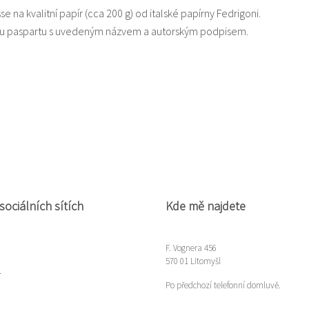
sse na kvalitní papír (cca 200 g) od italské papírny Fedrigoni.
lou paspartu s uvedeným názvem a autorským podpisem.
sociálních sítích
Kde mě najdete
F. Vognera 456
570 01 Litomyšl
m
Po předchozí telefonní domluvě.