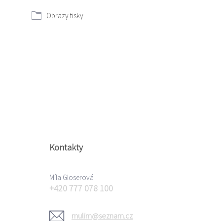
Obrazy tisky
Kontakty
Míla Gloserová
+420 777 078 100
mulim@seznam.cz