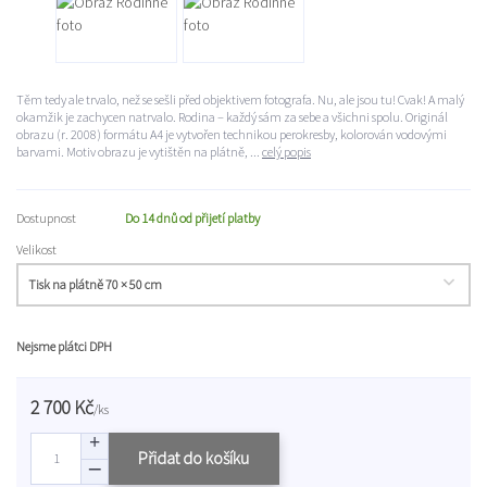
Těm tedy ale trvalo, než se sešli před objektivem fotografa. Nu, ale jsou tu! Cvak! A malý
okamžik je zachycen natrvalo. Rodina – každý sám za sebe a všichni spolu. Originál
obrazu (r. 2008) formátu A4 je vytvořen technikou perokresby, kolorován vodovými
barvami. Motiv obrazu je vytištěn na plátně, ...
celý popis
Dostupnost
Do 14 dnů od přijetí platby
Velikost
Nejsme plátci DPH
2 700 Kč
/
ks
Přidat do košíku