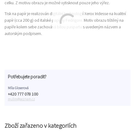
celku. Z motivu obrazu je možné vytisknout pouze jeho výřez.
Tisk na papír je realizován digitální technologií Xerox Iridesse na kvalitní
papír (cca 200 g) od italské papírny Fedrigoni. Motiv obrazu tištěný na
papíře kolem sebe zachovává bílou paspartu s uvedeným názvem a
autorským podpisem.
Potřebujete poradit?
Míla Gloserová
+420 777 078 100
mulim@seznam.cz
Zboží zařazeno v kategoriích