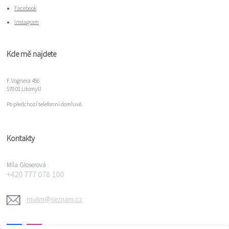
Facebook
Instagram
Kde mě najdete
F. Vognera 456
570 01 Litomyšl
Po předchozí telefonní domluvě.
Kontakty
Míla Gloserová
+420 777 078 100
mulim@seznam.cz