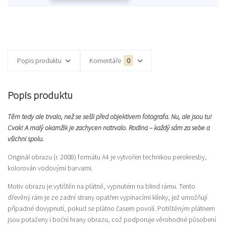
Popis produktu
Komentáře
0
Popis produktu
Těm tedy ale trvalo, než se sešli před objektivem fotografa. Nu, ale jsou tu!
Cvak! A malý okamžik je zachycen natrvalo. Rodina – každý sám za sebe a
všichni spolu.
Originál obrazu (r. 2008) formátu A4 je vytvořen technikou perokresby,
kolorován vodovými barvami.
Motiv obrazu je vytištěn na plátně, vypnutém na blind rámu. Tento
dřevěný rám je ze zadní strany opatřen vypínacími klínky, jež umožňují
případné dovypnutí, pokud se plátno časem povolí. Potištěným plátnem
jsou potaženy i boční hrany obrazu, což podporuje věrohodné působení