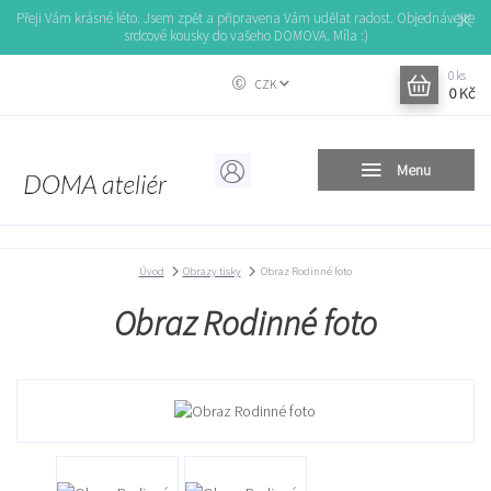
Přeji Vám krásné léto. Jsem zpět a připravena Vám udělat radost. Objednávejte
srdcové kousky do vašeho DOMOVA. Míla :)
0
ks
CZK
0 Kč
Menu
Úvod
Obrazy tisky
Obraz Rodinné foto
Obraz Rodinné foto