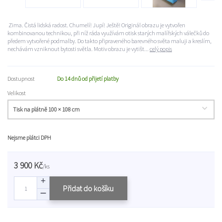
Zima. Čistá lidská radost. Chumelí! Jupí! Ještě! Originál obrazu je vytvořen
kombinovanou technikou, při níž ráda využívám otisk starých malířských válečků do
předem vytvořené podmalby. Do takto připraveného barevného světa maluji a kreslím,
nechávám vzniknout bytosti světla. Motiv obrazu je vytišt...
celý popis
Dostupnost
Do 14 dnů od přijetí platby
Velikost
Nejsme plátci DPH
3 900 Kč
/
ks
Přidat do košíku