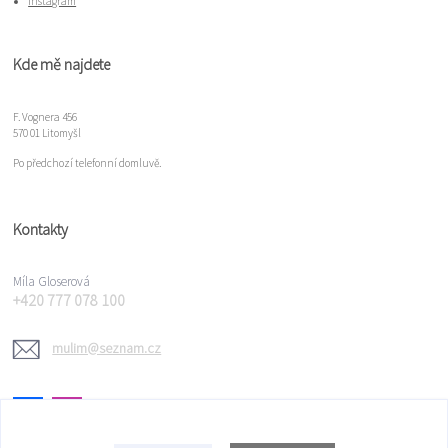
Instagram
Kde mě najdete
F. Vognera 456
570 01 Litomyšl
Po předchozí telefonní domluvě.
Kontakty
Míla Gloserová
+420 777 078 100
mulim@seznam.cz