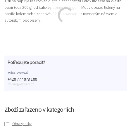
Tisk na papír je realizován digitální technologií Xerox Iridesse na kvalitní
papír (cca 200 g) od italské papírny Fedrigoni. Motiv obrazu tištěný na
papíře kolem sebe zachovává bílou paspartu s uvedeným názvem a
autorským podpisem.
Potřebujete poradit?
Míla Gloserová
+420 777 078 100
mulim@seznam.cz
Zboží zařazeno v kategoriích
Obrazy tisky