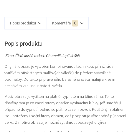
Popis produktu
Komentáře
0
Popis produktu
Zima. Čistá lidská radost. Chumelí! Jupí! Ještě!
Originál obrazu je vytvořen kombinovanou technikou, při níž ráda
využívám otisk starých malířských válečků do předem vytvořené
podmalby. Do takto připraveného barevného světa maluji a kreslím,
nechávám vzniknout bytosti světla.
Motiv obrazu je vytištěn na plátně, vypnutém na blind rámu. Tento
dřevěný rám je ze zadní strany opatřen vypínacími klínky, jež umožňují
případné dovypnutí, pokud se plátno časem povolí. Potištěným plátnem
jsou potaženy i boční hrany obrazu, což podporuje věrohodné působení
celku. Z motivu obrazu je možné vytisknout pouze jeho výřez.