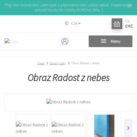
Přeji Vám krásné léto. Jsem zpět a připravena Vám udělat radost. Objednávejte
srdcové kousky do vašeho DOMOVA. Míla :)
0
ks
CZK
0 Kč
Menu
Úvod
Obrazy tisky
Obraz Radost z nebes
Obraz Radost z nebes