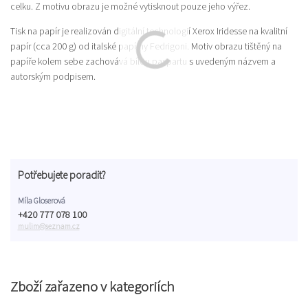
celku. Z motivu obrazu je možné vytisknout pouze jeho výřez.
Tisk na papír je realizován digitální technologií Xerox Iridesse na kvalitní
papír (cca 200 g) od italské papírny Fedrigoni. Motiv obrazu tištěný na
papíře kolem sebe zachovává bílou paspartu s uvedeným názvem a
autorským podpisem.
Potřebujete poradit?
Míla Gloserová
+420 777 078 100
mulim@seznam.cz
Zboží zařazeno v kategoriích