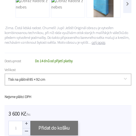
Zima. Čistá lidská radost. Chumelí! Jupí! Ještě! Originál obrazu je vytvořen
kombinovanou technikou, při níž ráda využívám otisk starých malířských válečků do
předem vytvořené podmalby. Do takto připraveného barevného světa maluji a kreslím,
nechávám vzniknout bytosti světla. Motiv obrazu je vytišt...
celý popis
Dostupnost
Do 14 dnů od přijetí platby
Velikost
Nejsme plátci DPH
3 600 Kč
/
ks
Přidat do košíku