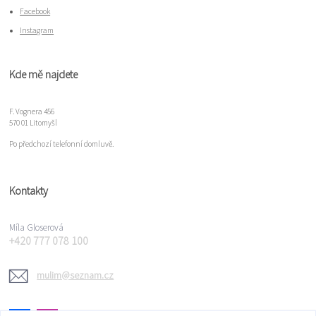
Facebook
Instagram
Kde mě najdete
F. Vognera 456
570 01 Litomyšl
Po předchozí telefonní domluvě.
Kontakty
Míla Gloserová
+420 777 078 100
mulim@seznam.cz