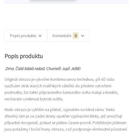
Popis produktu
Komentáře
0
Popis produktu
Zima. Čistá lidská radost. Chumelí! Jupí! Ještě!
Originál obrazu je vytvořen kombinovanou technikou, při níž ráda
využívám otisk starých malířských válečků do předem vytvořené
podmalby. Do takto připraveného barevného světa maluji a kreslím,
nechávám vzniknout bytosti světla.
Motiv obrazu je vytištěn na plátně, vypnutém na blind rámu. Tento
dřevěný rám je ze zadní strany opatřen vypínacími klínky, jež umožňují
případné dovypnutí, pokud se plátno časem povolí. Potištěným plátnem
jsou potaženy i boční hrany obrazu, což podporuje věrohodné působení