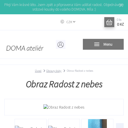
Přeji Vám krásné léto. Jsem zpět a připravena Vám udělat radost. Objednávejte
srdcové kousky do vašeho DOMOVA. Míla :)
0
ks
CZK
0 Kč
Menu
Úvod
Obrazy tisky
Obraz Radost z nebes
Obraz Radost z nebes