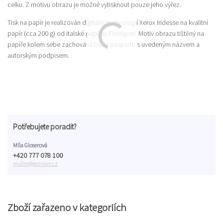
celku. Z motivu obrazu je možné vytisknout pouze jeho výřez.
Tisk na papír je realizován digitální technologií Xerox Iridesse na kvalitní
papír (cca 200 g) od italské papírny Fedrigoni. Motiv obrazu tištěný na
papíře kolem sebe zachovává bílou paspartu s uvedeným názvem a
autorským podpisem.
Potřebujete poradit?
Míla Gloserová
+420 777 078 100
mulim@seznam.cz
Zboží zařazeno v kategoriích