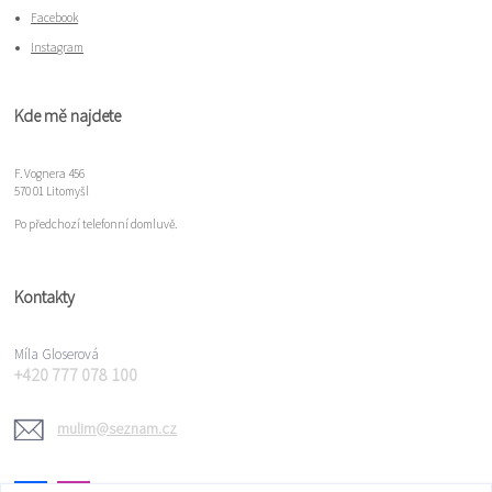
Facebook
Instagram
Kde mě najdete
F. Vognera 456
570 01 Litomyšl
Po předchozí telefonní domluvě.
Kontakty
Míla Gloserová
+420 777 078 100
mulim@seznam.cz