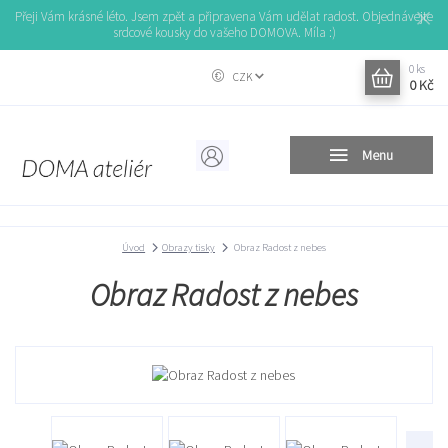
Přeji Vám krásné léto. Jsem zpět a připravena Vám udělat radost. Objednávejte
srdcové kousky do vašeho DOMOVA. Míla :)
0
ks
CZK
0 Kč
Menu
Úvod
Obrazy tisky
Obraz Radost z nebes
Obraz Radost z nebes