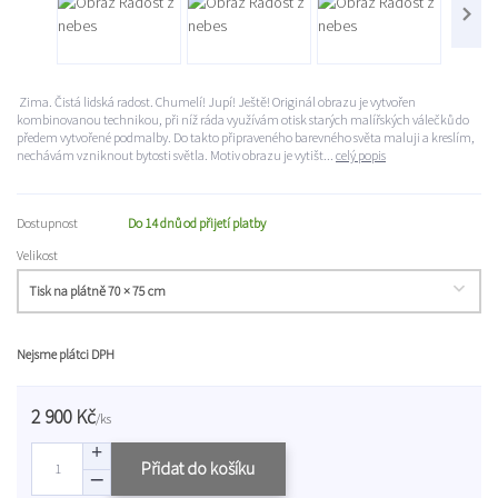
Zima. Čistá lidská radost. Chumelí! Jupí! Ještě! Originál obrazu je vytvořen
kombinovanou technikou, při níž ráda využívám otisk starých malířských válečků do
předem vytvořené podmalby. Do takto připraveného barevného světa maluji a kreslím,
nechávám vzniknout bytosti světla. Motiv obrazu je vytišt...
celý popis
Dostupnost
Do 14 dnů od přijetí platby
Velikost
Nejsme plátci DPH
2 900 Kč
/
ks
Přidat do košíku