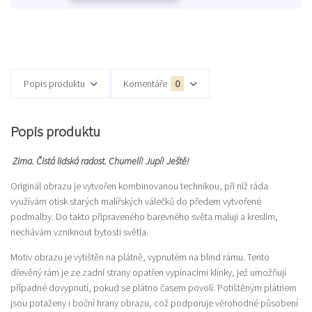
Popis produktu
Komentáře
0
Popis produktu
Zima. Čistá lidská radost. Chumelí! Jupí! Ještě!
Originál obrazu je vytvořen kombinovanou technikou, při níž ráda
využívám otisk starých malířských válečků do předem vytvořené
podmalby. Do takto připraveného barevného světa maluji a kreslím,
nechávám vzniknout bytosti světla.
Motiv obrazu je vytištěn na plátně, vypnutém na blind rámu. Tento
dřevěný rám je ze zadní strany opatřen vypínacími klínky, jež umožňují
případné dovypnutí, pokud se plátno časem povolí. Potištěným plátnem
jsou potaženy i boční hrany obrazu, což podporuje věrohodné působení