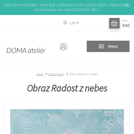
Přeji Vám krásné léto. Jsem zpět a připravena Vám udělat radost. Objednávejte
srdcové kousky do vašeho DOMOVA. Míla :)
0
ks
CZK
0 Kč
Menu
Úvod
Obrazy tisky
Obraz Radost z nebes
Obraz Radost z nebes