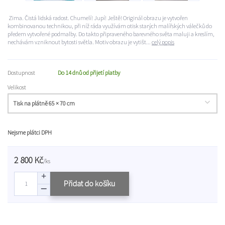
Zima. Čistá lidská radost. Chumelí! Jupí! Ještě! Originál obrazu je vytvořen
kombinovanou technikou, při níž ráda využívám otisk starých malířských válečků do
předem vytvořené podmalby. Do takto připraveného barevného světa maluji a kreslím,
nechávám vzniknout bytosti světla. Motiv obrazu je vytišt...
celý popis
Dostupnost
Do 14 dnů od přijetí platby
Velikost
Nejsme plátci DPH
2 800 Kč
/
ks
Přidat do košíku