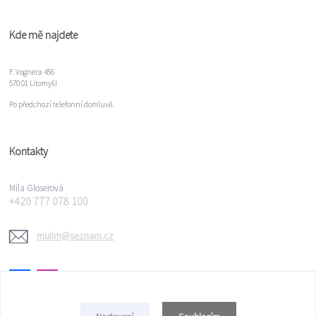
Kde mě najdete
F. Vognera 456
570 01 Litomyšl
Po předchozí telefonní domluvě.
Kontakty
Míla Gloserová
+420 777 078 100
mulim@seznam.cz