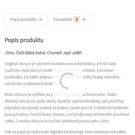
Popis produktu
Komentáře
0
Popis produktu
Zima. Čistá lidská radost. Chumelí! Jupí! Ještě!
Originál obrazu je vytvořen kombinovanou technikou, při níž ráda
využívám otisk starých malířských válečků do předem vytvořené
podmalby. Do takto připraveného barevného světa maluji a kreslím,
nechávám vzniknout bytosti světla.
Motiv obrazu je vytištěn na plátně, vypnutém na blind rámu. Tento
dřevěný rám je ze zadní strany opatřen vypínacími klínky, jež umožňují
případné dovypnutí, pokud se plátno časem povolí. Potištěným plátnem
jsou potaženy i boční hrany obrazu, což podporuje věrohodné působení
celku. Z motivu obrazu je možné vytisknout pouze jeho výřez.
Tisk na papír je realizován digitální technologií Xerox Iridesse na kvalitní