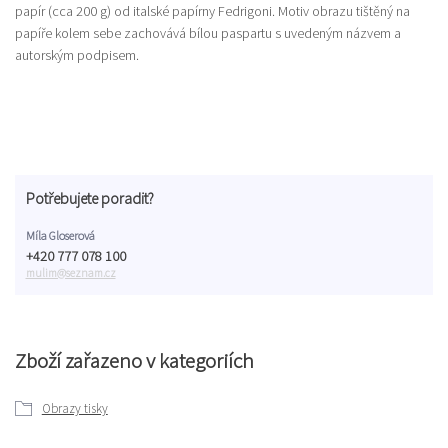
papír (cca 200 g) od italské papírny Fedrigoni. Motiv obrazu tištěný na
papíře kolem sebe zachovává bílou paspartu s uvedeným názvem a
autorským podpisem.
Potřebujete poradit?
Míla Gloserová
+420 777 078 100
mulim@seznam.cz
Zboží zařazeno v kategoriích
Obrazy tisky