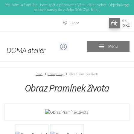
Přeji Vám krásné léto. Jsem zpět a připravena Vám udělat radost. Objednávejte
srdcové kousky do vašeho DOMOVA. Míla :)
0
ks
CZK
0 Kč
Menu
Úvod
Obrazy tisky
Obraz Pramínek života
Obraz Pramínek života