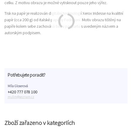
celku. Z motivu obrazu je možné vytisknout pouze jeho výřez.
Tisk na papír je realizován digitální technologií Xerox Iridesse na kvalitní
papír (cca 200 g) od italské papírny Fedrigoni. Motiv obrazu tištěný na
papíře kolem sebe zachovává bílou paspartu s uvedeným názvem a
autorským podpisem.
Potřebujete poradit?
Míla Gloserová
+420 777 078 100
mulim@seznam.cz
Zboží zařazeno v kategoriích