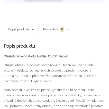
Popis produktu
Komentáře
0
Popis produktu
Předzvěst nového života. Naděje. Růst. Potenciál.
Originál obrazu je vytvořen kombinovanou technikou, při níž ráda
využívám otisk starých malířských válečků do předem vytvořené
podmalby. Do takto připraveného barevného světa maluji a kreslím,
nechávám vzniknout bytosti světla.
Motiv obrazu je vytištěn na plátně, vypnutém na blind rámu. Tento
dřevěný rám je ze zadní strany opatřen vypínacími klínky, jež umožňují
případné dovypnutí, pokud se plátno časem povolí. Potištěným plátnem
jsou potaženy i boční hrany obrazu, což podporuje věrohodné působení