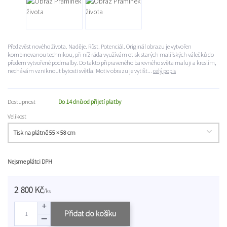
Předzvěst nového života. Naděje. Růst. Potenciál. Originál obrazu je vytvořen
kombinovanou technikou, při níž ráda využívám otisk starých malířských válečků do
předem vytvořené podmalby. Do takto připraveného barevného světa maluji a kreslím,
nechávám vzniknout bytosti světla. Motiv obrazu je vytišt...
celý popis
Dostupnost
Do 14 dnů od přijetí platby
Velikost
Nejsme plátci DPH
2 800 Kč
/
ks
Přidat do košíku