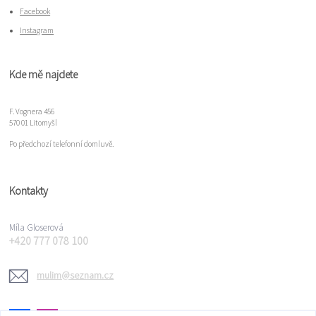
Facebook
Instagram
Kde mě najdete
F. Vognera 456
570 01 Litomyšl
Po předchozí telefonní domluvě.
Kontakty
Míla Gloserová
+420 777 078 100
mulim@seznam.cz