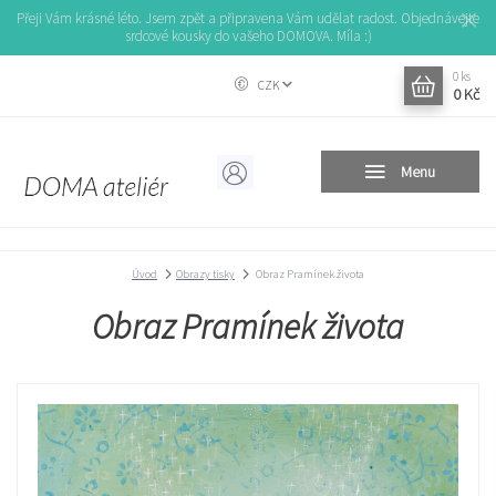
Přeji Vám krásné léto. Jsem zpět a připravena Vám udělat radost. Objednávejte
srdcové kousky do vašeho DOMOVA. Míla :)
0
ks
CZK
0 Kč
Menu
Úvod
Obrazy tisky
Obraz Pramínek života
Obraz Pramínek života