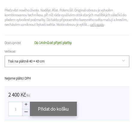
Předzvěst nového života. Naděje. Růst. Potenciál. Originál obrazu je vytvořen
kombinovanou technikou, při níž ráda využívám otisk starých malířských válečků do
předem vytvořené podmalby. Do takto připraveného barevného světa maluji a kreslím,
nechávám vzniknout bytosti světla. Motiv obrazu je vytišt...
celý popis
Dostupnost
Do 14 dnů od přijetí platby
Velikost
Nejsme plátci DPH
2 400 Kč
/
ks
Přidat do košíku