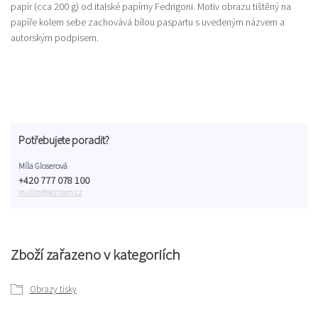
papír (cca 200 g) od italské papírny Fedrigoni. Motiv obrazu tištěný na
papíře kolem sebe zachovává bílou paspartu s uvedeným názvem a
autorským podpisem.
Potřebujete poradit?
Míla Gloserová
+420 777 078 100
mulim@seznam.cz
Zboží zařazeno v kategoriích
Obrazy tisky