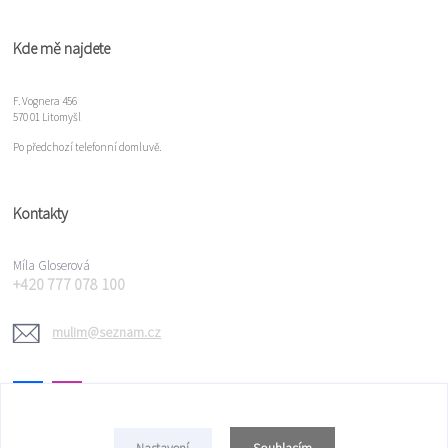
Kde mě najdete
F. Vognera 456
570 01 Litomyšl
Po předchozí telefonní domluvě.
Kontakty
Míla Gloserová
+420 777 078 100
mulim@seznam.cz