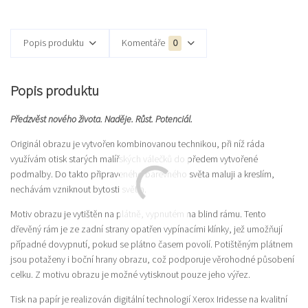
Popis produktu
Komentáře
0
Popis produktu
Předzvěst nového života. Naděje. Růst. Potenciál.
Originál obrazu je vytvořen kombinovanou technikou, při níž ráda
využívám otisk starých malířských válečků do předem vytvořené
podmalby. Do takto připraveného barevného světa maluji a kreslím,
nechávám vzniknout bytosti světla.
Motiv obrazu je vytištěn na plátně, vypnutém na blind rámu. Tento
dřevěný rám je ze zadní strany opatřen vypínacími klínky, jež umožňují
případné dovypnutí, pokud se plátno časem povolí. Potištěným plátnem
jsou potaženy i boční hrany obrazu, což podporuje věrohodné působení
celku. Z motivu obrazu je možné vytisknout pouze jeho výřez.
Tisk na papír je realizován digitální technologií Xerox Iridesse na kvalitní