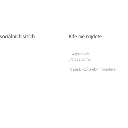
sociálních sítích
Kde mě najdete
F. Vognera 456
570 01 Litomyšl
m
Po předchozí telefonní domluvě.