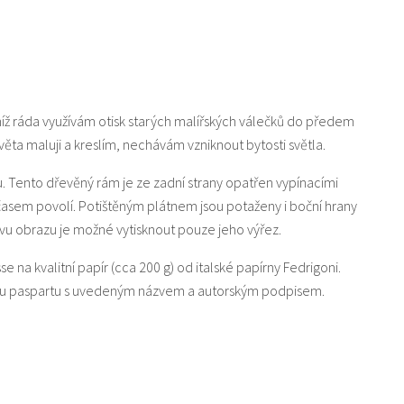
níž ráda využívám otisk starých malířských válečků do předem
a maluji a kreslím, nechávám vzniknout bytosti světla.
u. Tento dřevěný rám je ze zadní strany opatřen vypínacími
 časem povolí. Potištěným plátnem jsou potaženy i boční hrany
u obrazu je možné vytisknout pouze jeho výřez.
sse na kvalitní papír (cca 200 g) od italské papírny Fedrigoni.
lou paspartu s uvedeným názvem a autorským podpisem.