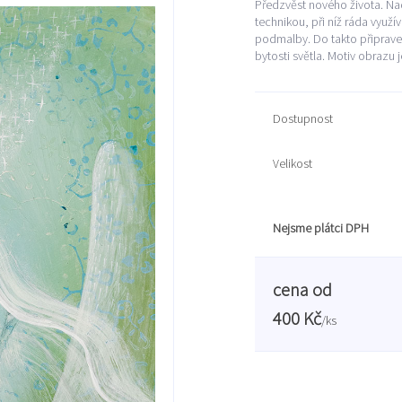
Předzvěst nového života. Nad
technikou, při níž ráda využ
podmalby. Do takto připrave
bytosti světla. Motiv obrazu je
Dostupnost
Velikost
Nejsme plátci DPH
cena od
400 Kč
/
ks