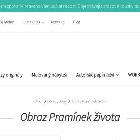
Jsem zpět a připravena Vám udělat radost. Objednávejte srdcové kousky d
j ateliér
O nákupu
Kontakt
Blog
zy originály
Malovaný nábytek
Autorské papírnictví
WORK
Úvod
Obrazy tisky
Obraz Pramínek života
Obraz Pramínek života