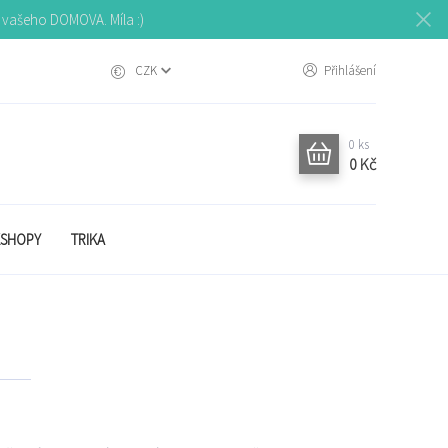
o vašeho DOMOVA. Míla :)
CZK
Přihlášení
0
ks
0 Kč
SHOPY
TRIKA