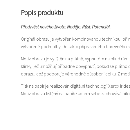
Popis produktu
Předzvěst nového života. Naděje. Růst. Potenciál.
Originál obrazu je vytvořen kombinovanou technikou, při 
vytvořené podmalby. Do takto připraveného barevného svět
Motiv obrazu je vytištěn na plátně, vypnutém na blind rám
klínky, jež umožňují případné dovypnutí, pokud se plátno
obrazu, což podporuje věrohodné působení celku. Z motiv
Tisk na papír je realizován digitální technologií Xerox Iride
Motiv obrazu tištěný na papíře kolem sebe zachovává bí