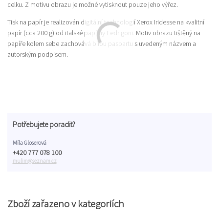
celku. Z motivu obrazu je možné vytisknout pouze jeho výřez.
Tisk na papír je realizován digitální technologií Xerox Iridesse na kvalitní
papír (cca 200 g) od italské papírny Fedrigoni. Motiv obrazu tištěný na
papíře kolem sebe zachovává bílou paspartu s uvedeným názvem a
autorským podpisem.
Potřebujete poradit?
Míla Gloserová
+420 777 078 100
mulim@seznam.cz
Zboží zařazeno v kategoriích