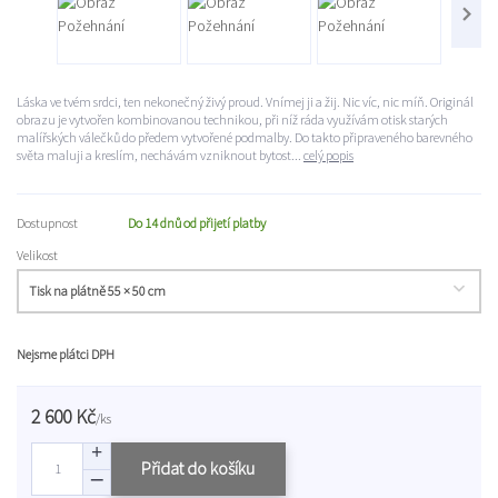
Láska ve tvém srdci, ten nekonečný živý proud. Vnímej ji a žij. Nic víc, nic míň. Originál
obrazu je vytvořen kombinovanou technikou, při níž ráda využívám otisk starých
malířských válečků do předem vytvořené podmalby. Do takto připraveného barevného
světa maluji a kreslím, nechávám vzniknout bytost...
celý popis
Dostupnost
Do 14 dnů od přijetí platby
Velikost
Nejsme plátci DPH
2 600 Kč
/
ks
Přidat do košíku