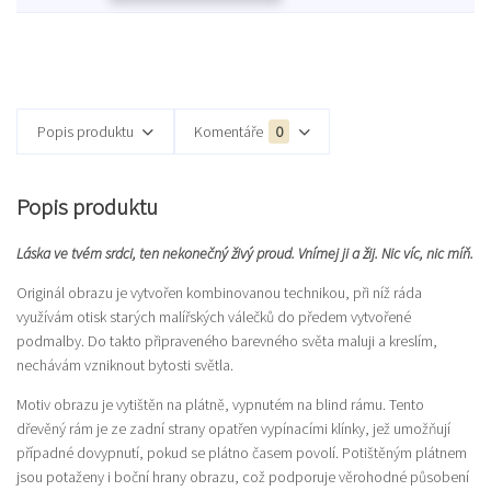
Popis produktu
Komentáře
0
Popis produktu
Láska ve tvém srdci, ten nekonečný živý proud. Vnímej ji a žij. Nic víc, nic míň.
Originál obrazu je vytvořen kombinovanou technikou, při níž ráda
využívám otisk starých malířských válečků do předem vytvořené
podmalby. Do takto připraveného barevného světa maluji a kreslím,
nechávám vzniknout bytosti světla.
Motiv obrazu je vytištěn na plátně, vypnutém na blind rámu. Tento
dřevěný rám je ze zadní strany opatřen vypínacími klínky, jež umožňují
případné dovypnutí, pokud se plátno časem povolí. Potištěným plátnem
jsou potaženy i boční hrany obrazu, což podporuje věrohodné působení