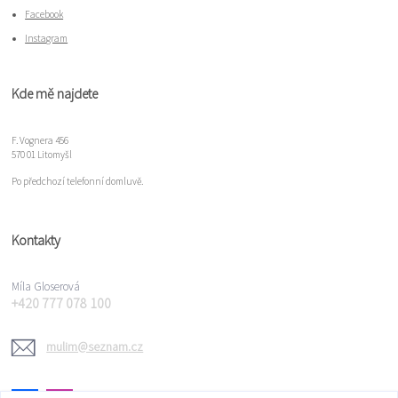
Facebook
Instagram
Kde mě najdete
F. Vognera 456
570 01 Litomyšl
Po předchozí telefonní domluvě.
Kontakty
Míla Gloserová
+420 777 078 100
mulim@seznam.cz