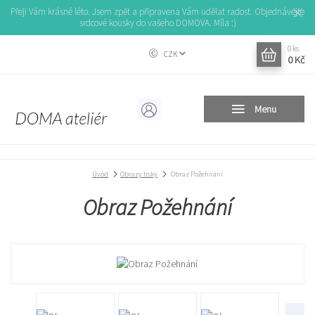
Přeji Vám krásné léto. Jsem zpět a připravena Vám udělat radost. Objednávejte
srdcové kousky do vašeho DOMOVA. Míla :)
0
ks
CZK
0 Kč
Menu
Úvod
Obrazy tisky
Obraz Požehnání
Obraz Požehnání