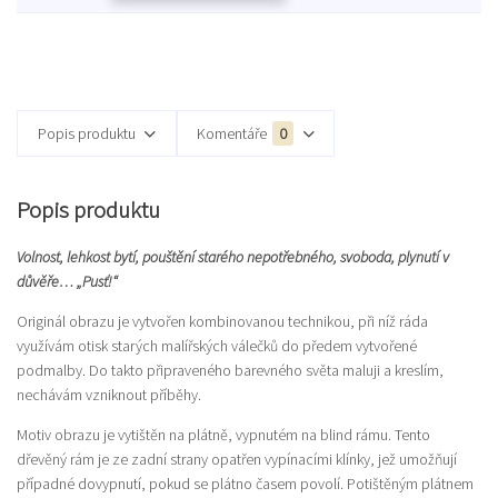
Popis produktu
Komentáře
0
Popis produktu
Volnost, lehkost bytí, pouštění starého nepotřebného, svoboda, plynutí v
důvěře… „Pusť!“
Originál obrazu je vytvořen kombinovanou technikou, při níž ráda
využívám otisk starých malířských válečků do předem vytvořené
podmalby. Do takto připraveného barevného světa maluji a kreslím,
nechávám vzniknout příběhy.
Motiv obrazu je vytištěn na plátně, vypnutém na blind rámu. Tento
dřevěný rám je ze zadní strany opatřen vypínacími klínky, jež umožňují
případné dovypnutí, pokud se plátno časem povolí. Potištěným plátnem