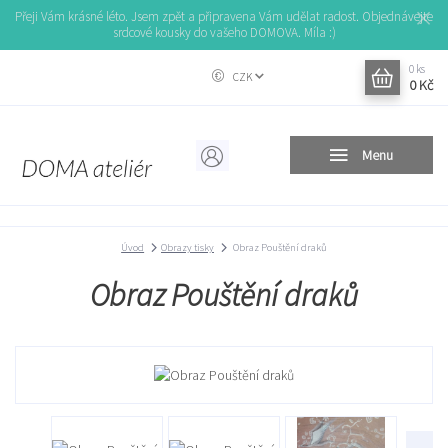
Přeji Vám krásné léto. Jsem zpět a připravena Vám udělat radost. Objednávejte
srdcové kousky do vašeho DOMOVA. Míla :)
0
ks
CZK
0 Kč
Menu
Úvod
Obrazy tisky
Obraz Pouštění draků
Obraz Pouštění draků