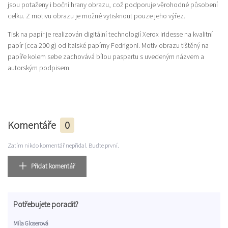
jsou potaženy i boční hrany obrazu, což podporuje věrohodné působení
celku. Z motivu obrazu je možné vytisknout pouze jeho výřez.
Tisk na papír je realizován digitální technologií Xerox Iridesse na kvalitní
papír (cca 200 g) od italské papírny Fedrigoni. Motiv obrazu tištěný na
papíře kolem sebe zachovává bílou paspartu s uvedeným názvem a
autorským podpisem.
Komentáře
0
Zatím nikdo komentář nepřidal. Buďte první.
Přidat komentář
Potřebujete poradit?
Míla Gloserová