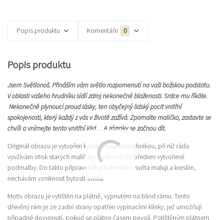
Popis produktu
Komentáře
0
Popis produktu
Jsem Světlonoš. Přináším vám světlo rozpomenutí na vaši božskou podstatu.
V oblasti vašeho hrudníku sídlí zdroj nekonečné blaženosti. Srdce mu říkáte.
Nekonečně plynoucí proud lásky, ten obyčejný lidský pocit vnitřní
spokojenosti, který každý z vás v životě zažívá. Zpomalte maličko, zastavte se
chvíli a vnímejte tento vnitřní klid… A zázraky se začnou dít.
Originál obrazu je vytvořen kombinovanou technikou, při níž ráda
využívám otisk starých malířských válečků do předem vytvořené
podmalby. Do takto připraveného barevného světa maluji a kreslím,
nechávám vzniknout bytosti světla.
Motiv obrazu je vytištěn na plátně, vypnutém na blind rámu. Tento
dřevěný rám je ze zadní strany opatřen vypínacími klínky, jež umožňují
případné dovypnutí, pokud se plátno časem povolí. Potištěným plátnem