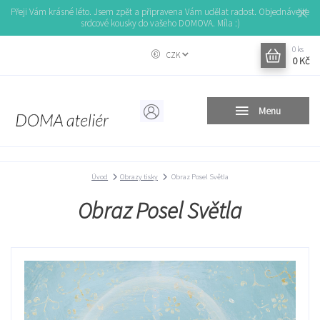
Přeji Vám krásné léto. Jsem zpět a připravena Vám udělat radost. Objednávejte
srdcové kousky do vašeho DOMOVA. Míla :)
0
ks
CZK
0 Kč
Menu
Úvod
Obrazy tisky
Obraz Posel Světla
Obraz Posel Světla