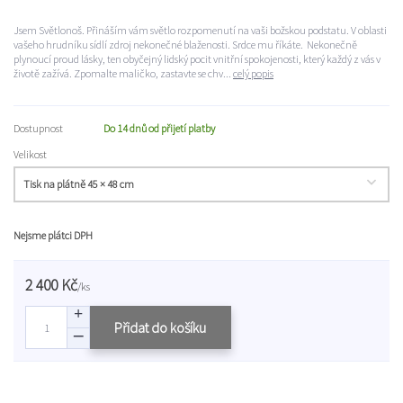
Jsem Světlonoš. Přináším vám světlo rozpomenutí na vaši božskou podstatu. V oblasti
vašeho hrudníku sídlí zdroj nekonečné blaženosti. Srdce mu říkáte. Nekonečně
plynoucí proud lásky, ten obyčejný lidský pocit vnitřní spokojenosti, který každý z vás v
životě zažívá. Zpomalte maličko, zastavte se chv...
celý popis
Dostupnost
Do 14 dnů od přijetí platby
Velikost
Nejsme plátci DPH
2 400 Kč
/
ks
Přidat do košíku