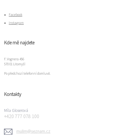
Facebook
Instagram
Kde mě najdete
F. Vognera 456
570 01 Litomyšl
Po předchozí telefonní domluvě.
Kontakty
Míla Gloserová
+420 777 078 100
mulim@seznam.cz