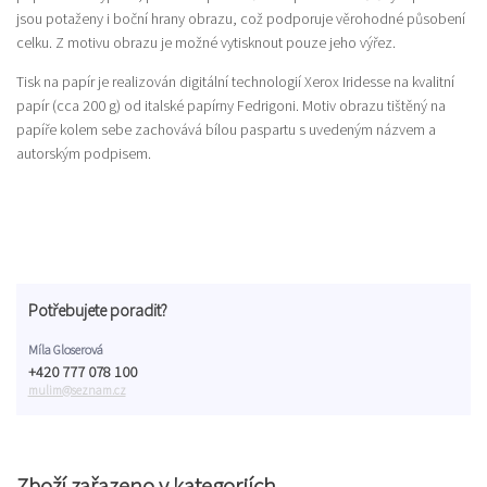
jsou potaženy i boční hrany obrazu, což podporuje věrohodné působení
celku. Z motivu obrazu je možné vytisknout pouze jeho výřez.
Tisk na papír je realizován digitální technologií Xerox Iridesse na kvalitní
papír (cca 200 g) od italské papírny Fedrigoni. Motiv obrazu tištěný na
papíře kolem sebe zachovává bílou paspartu s uvedeným názvem a
autorským podpisem.
Potřebujete poradit?
Míla Gloserová
+420 777 078 100
mulim@seznam.cz
Zboží zařazeno v kategoriích