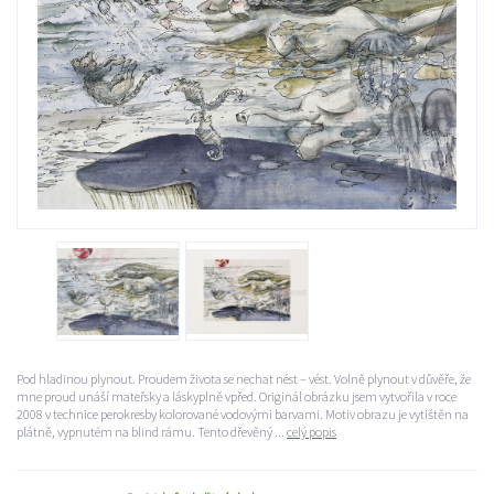
Pod hladinou plynout. Proudem života se nechat nést – vést. Volně plynout v důvěře, že
mne proud unáší mateřsky a láskyplně vpřed. Originál obrázku jsem vytvořila v roce
2008 v technice perokresby kolorované vodovými barvami. Motiv obrazu je vytištěn na
plátně, vypnutém na blind rámu. Tento dřevěný ...
celý popis