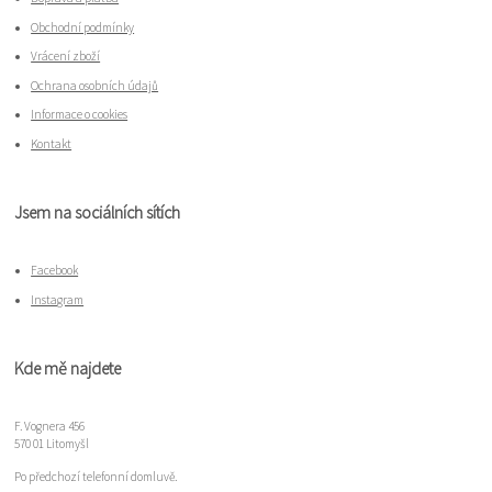
Obchodní podmínky
Vrácení zboží
Ochrana osobních údajů
Informace o cookies
Kontakt
Jsem na sociálních sítích
Facebook
Instagram
Kde mě najdete
F. Vognera 456
570 01 Litomyšl
Po předchozí telefonní domluvě.