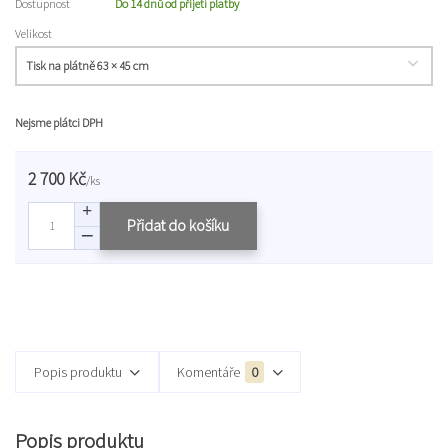
Dostupnost
Do 14 dnů od přijetí platby
Velikost
Nejsme plátci DPH
2 700 Kč
/
ks
Přidat do košíku
Popis produktu
Komentáře
0
Popis produktu