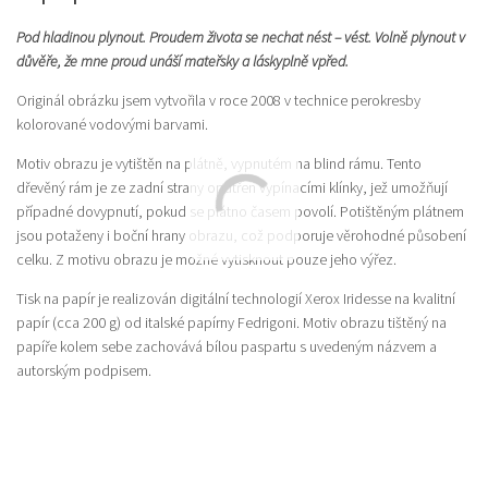
Pod hladinou plynout. Proudem života se nechat nést – vést. Volně plynout v
důvěře, že mne proud unáší mateřsky a láskyplně vpřed.
Originál obrázku jsem vytvořila v roce 2008 v technice perokresby
kolorované vodovými barvami.
Motiv obrazu je vytištěn na plátně, vypnutém na blind rámu. Tento
dřevěný rám je ze zadní strany opatřen vypínacími klínky, jež umožňují
případné dovypnutí, pokud se plátno časem povolí. Potištěným plátnem
jsou potaženy i boční hrany obrazu, což podporuje věrohodné působení
celku. Z motivu obrazu je možné vytisknout pouze jeho výřez.
Tisk na papír je realizován digitální technologií Xerox Iridesse na kvalitní
papír (cca 200 g) od italské papírny Fedrigoni. Motiv obrazu tištěný na
papíře kolem sebe zachovává bílou paspartu s uvedeným názvem a
autorským podpisem.