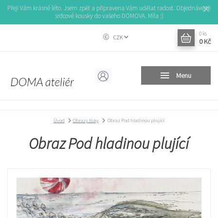
Přeji Vám krásné léto. Jsem zpět a připravena Vám udělat radost. Objednávejte
srdcové kousky do vašeho DOMOVA. Míla :)
0
ks
CZK
0 Kč
Menu
Úvod
Obrazy tisky
Obraz Pod hladinou plující
Obraz Pod hladinou plující