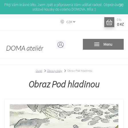
Přeji Vám krásné léto. Jsem zpět a připravena Vám udělat radost. Objednávejte
srdcové kousky do vašeho DOMOVA. Míla :)
0
ks
CZK
0 Kč
Menu
Úvod
Obrazy tisky
Obraz Pod hladinou
Obraz Pod hladinou