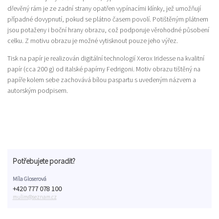
dřevěný rám je ze zadní strany opatřen vypínacími klínky, jež umožňují
případné dovypnutí, pokud se plátno časem povolí. Potištěným plátnem
jsou potaženy i boční hrany obrazu, což podporuje věrohodné působení
celku. Z motivu obrazu je možné vytisknout pouze jeho výřez.
Tisk na papír je realizován digitální technologií Xerox Iridesse na kvalitní
papír (cca 200 g) od italské papírny Fedrigoni. Motiv obrazu tištěný na
papíře kolem sebe zachovává bílou paspartu s uvedeným názvem a
autorským podpisem.
Potřebujete poradit?
Míla Gloserová
+420 777 078 100
mulim@seznam.cz