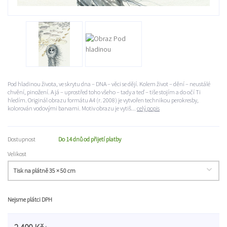
Pod hladinou života, ve skrytu dna – DNA – věci se dějí. Kolem život – dění – neustálé
chvění, pinožení. A já – uprostřed toho všeho – tady a teď – tiše stojím a do očí Ti
hledím. Originál obrazu formátu A4 (r. 2008) je vytvořen technikou perokresby,
kolorován vodovými barvami. Motiv obrazu je vytiš...
celý popis
Dostupnost
Do 14 dnů od přijetí platby
Velikost
Nejsme plátci DPH