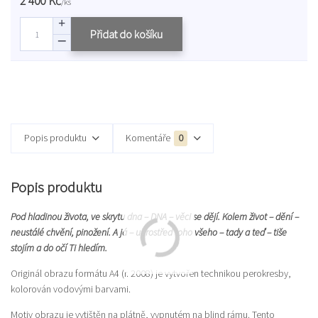
2 400 Kč
/
ks
Přidat do košíku
Popis produktu
Komentáře
0
Popis produktu
Pod hladinou života, ve skrytu dna – DNA – věci se dějí. Kolem život – dění –
neustálé chvění, pinožení. A já – uprostřed toho všeho – tady a teď – tiše
stojím a do očí Ti hledím.
Originál obrazu formátu A4 (r. 2008) je vytvořen technikou perokresby,
kolorován vodovými barvami.
Motiv obrazu je vytištěn na plátně, vypnutém na blind rámu. Tento