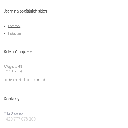
Jsem na sociálních sítích
Facebook
Instagram
Kde mě najdete
F. Vognera 456
570 01 Litomyšl
Po předchozí telefonní domluvě.
Kontakty
Míla Gloserová
+420 777 078 100