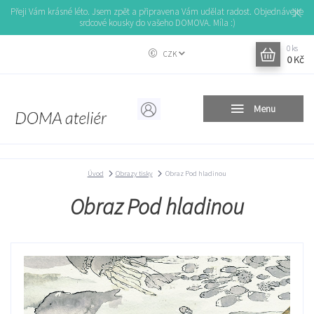
Přeji Vám krásné léto. Jsem zpět a připravena Vám udělat radost. Objednávejte
srdcové kousky do vašeho DOMOVA. Míla :)
0
ks
CZK
0 Kč
Menu
Úvod
Obrazy tisky
Obraz Pod hladinou
Obraz Pod hladinou