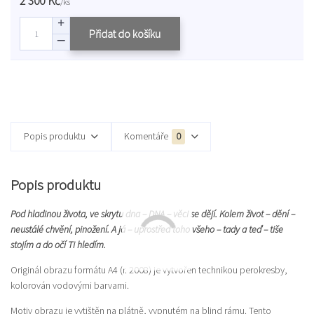
2 300 Kč
/
ks
Přidat do košíku
Popis produktu
Komentáře
0
Popis produktu
Pod hladinou života, ve skrytu dna – DNA – věci se dějí. Kolem život – dění –
neustálé chvění, pinožení. A já – uprostřed toho všeho – tady a teď – tiše
stojím a do očí Ti hledím.
Originál obrazu formátu A4 (r. 2008) je vytvořen technikou perokresby,
kolorován vodovými barvami.
Motiv obrazu je vytištěn na plátně, vypnutém na blind rámu. Tento