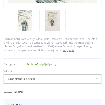
Pod hladinou života, ve skrytu dna – DNA – věci se dějí. Kolem život – dění – neustálé
chvění, pinožení. A já – uprostřed toho všeho – tady a teď – tiše stojím a do očí Ti
hledím. Originál obrazu formátu A4 (r. 2008) je vytvořen technikou perokresby,
kolorován vodovými barvami. Motiv obrazu je vytiš...
celý popis
Dostupnost
Do 14 dnů od přijetí platby
Velikost
Nejsme plátci DPH