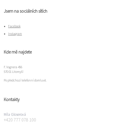
Jsem na sociálních sítích
Facebook
Instagram
Kde mě najdete
F. Vognera 456
570 01 Litomyšl
Po předchozí telefonní domluvě.
Kontakty
Míla Gloserová
+420 777 078 100