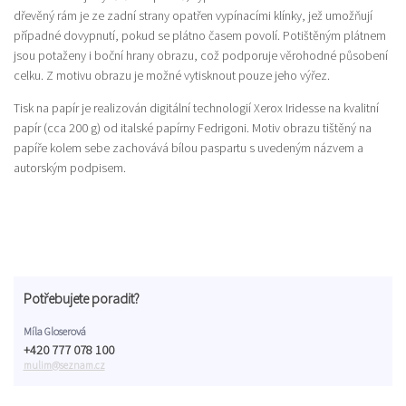
dřevěný rám je ze zadní strany opatřen vypínacími klínky, jež umožňují
případné dovypnutí, pokud se plátno časem povolí. Potištěným plátnem
jsou potaženy i boční hrany obrazu, což podporuje věrohodné působení
celku. Z motivu obrazu je možné vytisknout pouze jeho výřez.
Tisk na papír je realizován digitální technologií Xerox Iridesse na kvalitní
papír (cca 200 g) od italské papírny Fedrigoni. Motiv obrazu tištěný na
papíře kolem sebe zachovává bílou paspartu s uvedeným názvem a
autorským podpisem.
Potřebujete poradit?
Míla Gloserová
+420 777 078 100
mulim@seznam.cz