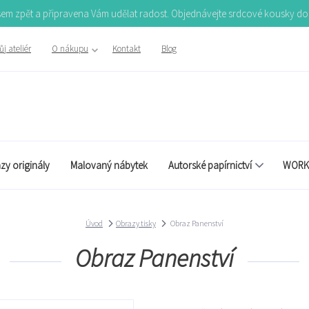
Jsem zpět a připravena Vám udělat radost. Objednávejte srdcové kousky d
j ateliér
O nákupu
Kontakt
Blog
zy originály
Malovaný nábytek
Autorské papírnictví
WORK
Úvod
Obrazy tisky
Obraz Panenství
Obraz Panenství