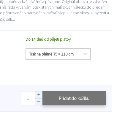
lý jabloňový květ. Něžné a půvabné. Originál obrazu je vytvořen
 níž ráda využívám otisk starých malířských válečků do předem
 připraveného barevného „světa“ vlepuji nebo vkresluji bytosti a
elý popis
Do 14 dnů od přijetí platby
Přidat do košíku