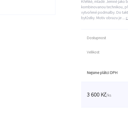
Křehké, mladé. Jemné jako bí
kombinovanou technikou, při
vytvořené podmalby. Do takto
bytůstky. Motiv obrazu je ...
c
Dostupnost
Velikost
Nejsme plátci DPH
3 600 Kč
/
ks