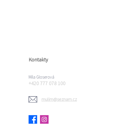
Kontakty
Míla Gloserová
+420 777 078 100
mulim@seznam.cz