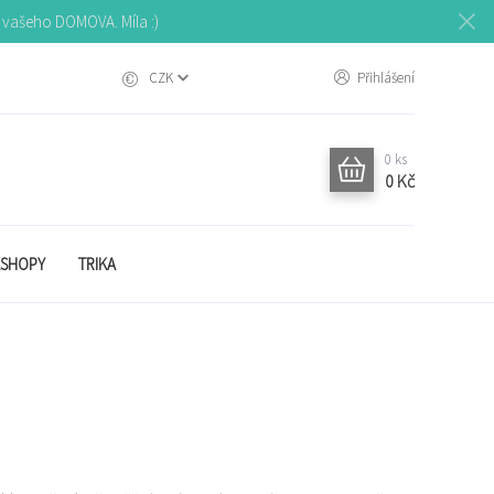
o vašeho DOMOVA. Míla :)
CZK
Přihlášení
0
ks
0 Kč
SHOPY
TRIKA