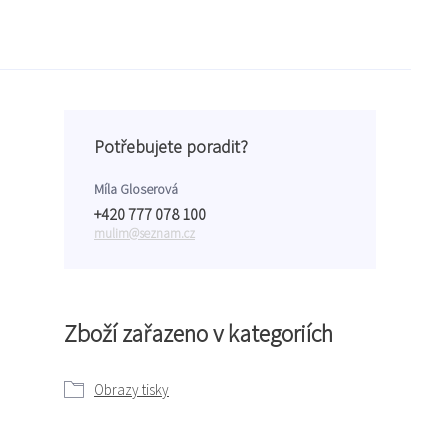
Potřebujete poradit?
Míla Gloserová
+420 777 078 100
mulim@seznam.cz
Zboží zařazeno v kategoriích
Obrazy tisky