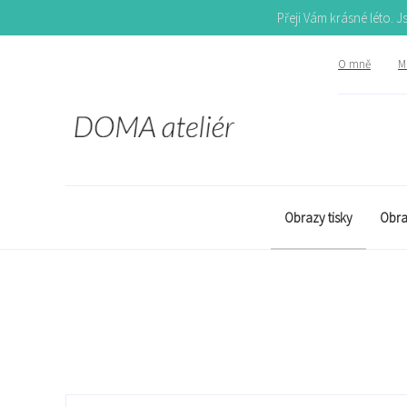
Přeji Vám krásné léto. 
O mně
Mů
Obrazy tisky
Obra