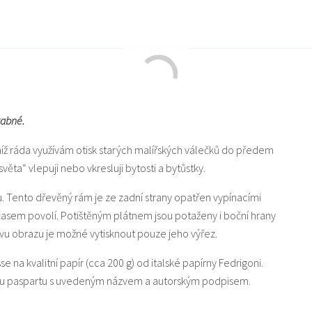
vabné.
níž ráda využívám otisk starých malířských válečků do předem
a“ vlepuji nebo vkresluji bytosti a bytůstky.
u. Tento dřevěný rám je ze zadní strany opatřen vypínacími
 časem povolí. Potištěným plátnem jsou potaženy i boční hrany
u obrazu je možné vytisknout pouze jeho výřez.
sse na kvalitní papír (cca 200 g) od italské papírny Fedrigoni.
lou paspartu s uvedeným názvem a autorským podpisem.