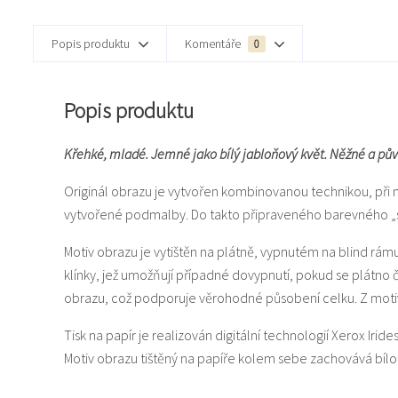
Popis produktu
Komentáře
0
Popis produktu
Křehké, mladé. Jemné jako bílý jabloňový květ. Něžné a pů
Originál obrazu je vytvořen kombinovanou technikou, při 
vytvořené podmalby. Do takto připraveného barevného „svět
Motiv obrazu je vytištěn na plátně, vypnutém na blind rám
klínky, jež umožňují případné dovypnutí, pokud se plátno
obrazu, což podporuje věrohodné působení celku. Z motiv
Tisk na papír je realizován digitální technologií Xerox Iride
Motiv obrazu tištěný na papíře kolem sebe zachovává bí