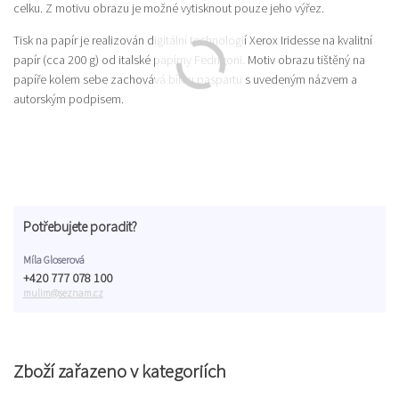
celku. Z motivu obrazu je možné vytisknout pouze jeho výřez.
Tisk na papír je realizován digitální technologií Xerox Iridesse na kvalitní
papír (cca 200 g) od italské papírny Fedrigoni. Motiv obrazu tištěný na
papíře kolem sebe zachovává bílou paspartu s uvedeným názvem a
autorským podpisem.
Potřebujete poradit?
Míla Gloserová
+420 777 078 100
mulim@seznam.cz
Zboží zařazeno v kategoriích