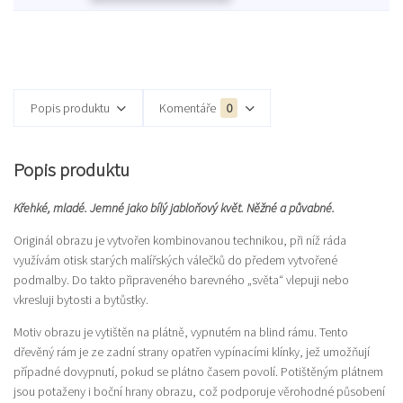
Popis produktu
Komentáře
0
Popis produktu
Křehké, mladé. Jemné jako bílý jabloňový květ. Něžné a půvabné.
Originál obrazu je vytvořen kombinovanou technikou, při níž ráda
využívám otisk starých malířských válečků do předem vytvořené
podmalby. Do takto připraveného barevného „světa“ vlepuji nebo
vkresluji bytosti a bytůstky.
Motiv obrazu je vytištěn na plátně, vypnutém na blind rámu. Tento
dřevěný rám je ze zadní strany opatřen vypínacími klínky, jež umožňují
případné dovypnutí, pokud se plátno časem povolí. Potištěným plátnem
jsou potaženy i boční hrany obrazu, což podporuje věrohodné působení