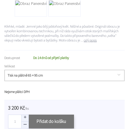
Křehké, mladé. Jemné jako bílý jabloňový květ. Něžné a půvabné. Originál obrazu je
vytvořen kombinovanou technikou, při níž ráda využívám otisk starých malířských
válečků do předem vytvořené podmalby. Do takto připraveného barevného „světa“
vlepuji nebo vkresluji bytosti a bytůstky. Motiv obrazu je ...
celý popis
Dostupnost
Do 14 dnů od přijetí platby
Velikost
Nejsme plátci DPH
3 200 Kč
/
ks
Přidat do košíku