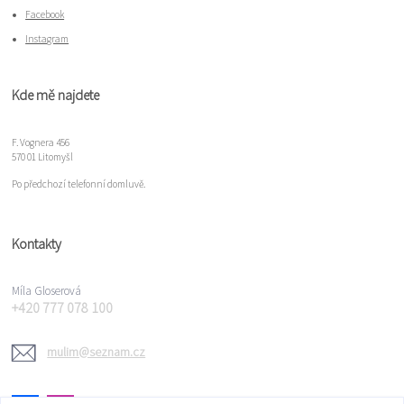
Facebook
Instagram
Kde mě najdete
F. Vognera 456
570 01 Litomyšl
Po předchozí telefonní domluvě.
Kontakty
Míla Gloserová
+420 777 078 100
mulim@seznam.cz