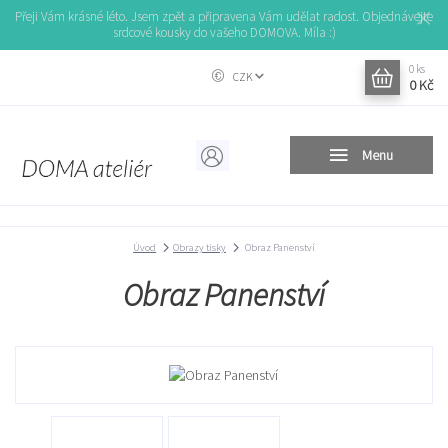
Přeji Vám krásné léto. Jsem zpět a připravena Vám udělat radost. Objednávejte
srdcové kousky do vašeho DOMOVA. Míla :)
0
ks
CZK
0 Kč
Menu
Úvod
Obrazy tisky
Obraz Panenství
Obraz Panenství