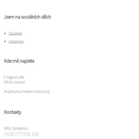
Jsem na sociálních sítích
Facebook
Instagram
Kde mě najdete
F. Vognera 456
570 01 Litomyšl
Po předchozí telefonní domluvě.
Kontakty
Míla Gloserová
+420 777 078 100