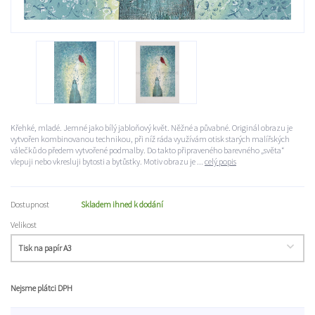
Křehké, mladé. Jemné jako bílý jabloňový květ. Něžné a půvabné. Originál obrazu je
vytvořen kombinovanou technikou, při níž ráda využívám otisk starých malířských
válečků do předem vytvořené podmalby. Do takto připraveného barevného „světa“
vlepuji nebo vkresluji bytosti a bytůstky. Motiv obrazu je ...
celý popis
Dostupnost
Skladem ihned k dodání
Velikost
Nejsme plátci DPH