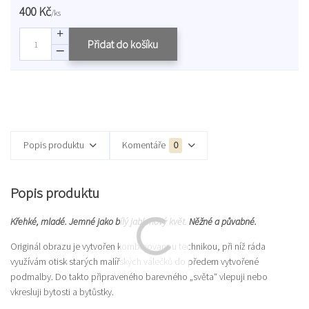
400 Kč
/
ks
Přidat do košíku
Popis produktu
Komentáře
0
Popis produktu
Křehké, mladé. Jemné jako bílý jabloňový květ. Něžné a půvabné.
Originál obrazu je vytvořen kombinovanou technikou, při níž ráda
využívám otisk starých malířských válečků do předem vytvořené
podmalby. Do takto připraveného barevného „světa“ vlepuji nebo
vkresluji bytosti a bytůstky.