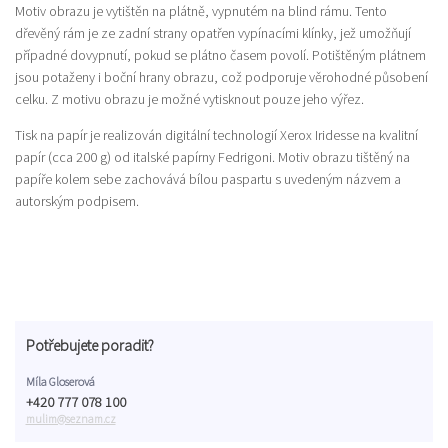
Motiv obrazu je vytištěn na plátně, vypnutém na blind rámu. Tento
dřevěný rám je ze zadní strany opatřen vypínacími klínky, jež umožňují
případné dovypnutí, pokud se plátno časem povolí. Potištěným plátnem
jsou potaženy i boční hrany obrazu, což podporuje věrohodné působení
celku. Z motivu obrazu je možné vytisknout pouze jeho výřez.
Tisk na papír je realizován digitální technologií Xerox Iridesse na kvalitní
papír (cca 200 g) od italské papírny Fedrigoni. Motiv obrazu tištěný na
papíře kolem sebe zachovává bílou paspartu s uvedeným názvem a
autorským podpisem.
Potřebujete poradit?
Míla Gloserová
+420 777 078 100
mulim@seznam.cz