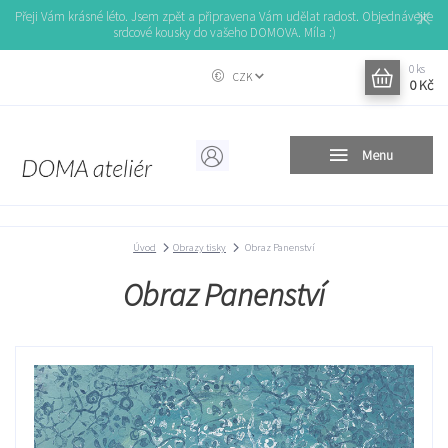
Přeji Vám krásné léto. Jsem zpět a připravena Vám udělat radost. Objednávejte
srdcové kousky do vašeho DOMOVA. Míla :)
0
ks
CZK
0 Kč
Menu
Úvod
Obrazy tisky
Obraz Panenství
Obraz Panenství