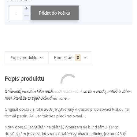
Přidat do košíku
Popis produktu
Komentáře
0
Popis produktu
Otrávená, ve svém láku uraženosti naložená. A on tam vzadu, netuší a vůbec
neví, která že to bije? Odkud vítr vane...
Originál obrazu z roku 2008 je vytvořený v kresbě propisovací tužkou na
formát papíru A4. Jen tak bez předkreslování…
Motiv obrazu je vytištěn na plátně, vypnutém na blind rámu. Tento
dřevěný rám je ze zadní strany opatřen vypínacími klínky, jež umožňují