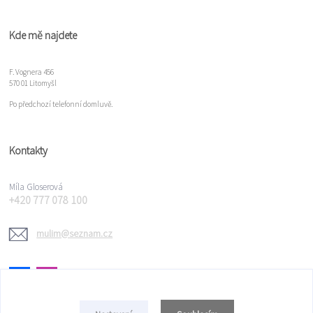
Kde mě najdete
F. Vognera 456
570 01 Litomyšl
Po předchozí telefonní domluvě.
Kontakty
Míla Gloserová
+420 777 078 100
mulim@seznam.cz