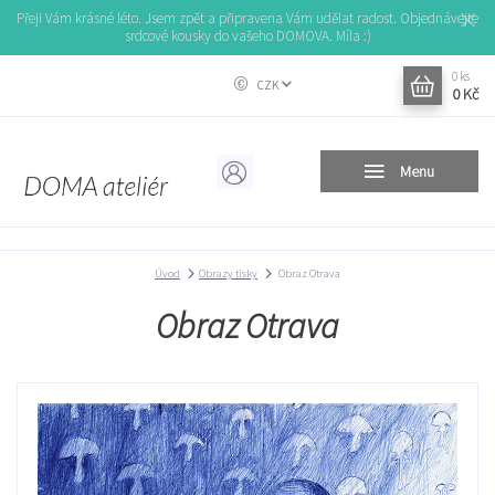
Přeji Vám krásné léto. Jsem zpět a připravena Vám udělat radost. Objednávejte
srdcové kousky do vašeho DOMOVA. Míla :)
0
ks
CZK
0 Kč
Menu
Úvod
Obrazy tisky
Obraz Otrava
Obraz Otrava