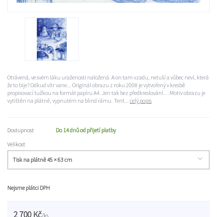
Otrávená, ve svém láku uraženosti naložená. A on tam vzadu, netuší a vůbec neví, která
že to bije? Odkud vítr vane... Originál obrazu z roku 2008 je vytvořený v kresbě
propisovací tužkou na formát papíru A4. Jen tak bez předkreslování… Motiv obrazu je
vytištěn na plátně, vypnutém na blind rámu. Tent...
celý popis
Dostupnost
Do 14 dnů od přijetí platby
Velikost
Nejsme plátci DPH
2 700 Kč
/
ks