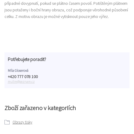
případné dovypnutí, pokud se plátno časem povolí. Potištěným plátnem
jsou potaženy i boční hrany obrazu, což podporuje věrohodné působení
celku. Z motivu obrazu je možné vytisknout pouze jeho výřez.
Potřebujete poradit?
Míla Gloserová
+420 777 078 100
mulim@seznam.cz
Zboží zařazeno v kategoriích
Obrazy tisky