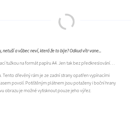
netuší a vůbec neví, která že to bije? Odkud vítr vane...
vací tužkou na formát papíru A4. Jen tak bez předkreslování…
u. Tento dřevěný rám je ze zadní strany opatřen vypínacími
 časem povolí. Potištěným plátnem jsou potaženy i boční hrany
u obrazu je možné vytisknout pouze jeho výřez.