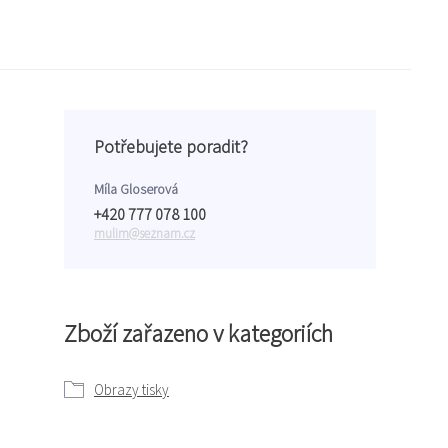
Potřebujete poradit?
Míla Gloserová
+420 777 078 100
mulim@seznam.cz
Zboží zařazeno v kategoriích
Obrazy tisky