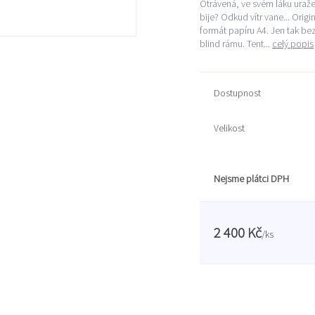
Otrávená, ve svém láku uraže
bije? Odkud vítr vane... Orig
formát papíru A4. Jen tak be
blind rámu. Tent...
celý popis
Dostupnost
Velikost
Nejsme plátci DPH
2 400 Kč
/
ks