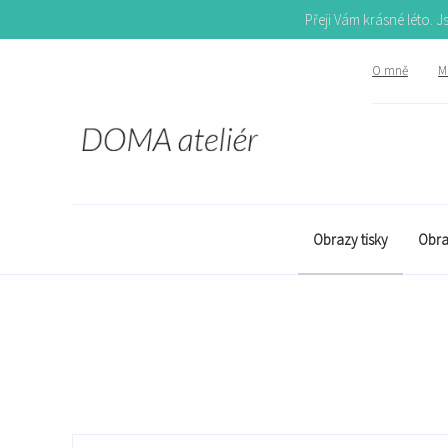
Přeji Vám krásné léto. 
O mně
Mů
Obrazy tisky
Obra