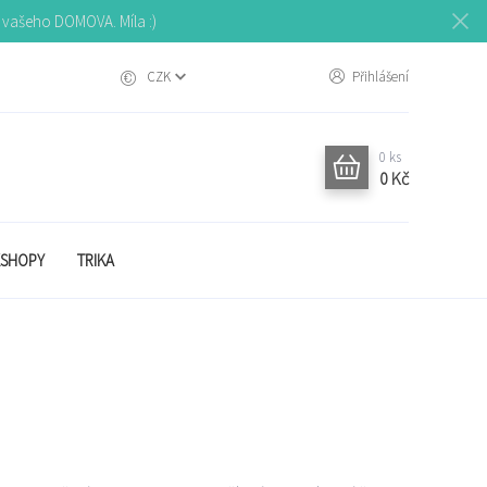
o vašeho DOMOVA. Míla :)
CZK
Přihlášení
0
ks
0 Kč
SHOPY
TRIKA