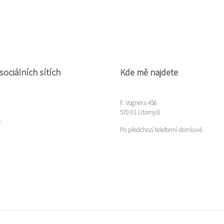
sociálních sítích
Kde mě najdete
F. Vognera 456
570 01 Litomyšl
m
Po předchozí telefonní domluvě.