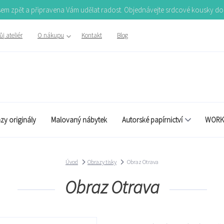
Jsem zpět a připravena Vám udělat radost. Objednávejte srdcové kousky d
j ateliér
O nákupu
Kontakt
Blog
zy originály
Malovaný nábytek
Autorské papírnictví
WORK
Úvod
Obrazy tisky
Obraz Otrava
Obraz Otrava