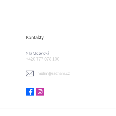
Kontakty
Míla Gloserová
+420 777 078 100
mulim@seznam.cz