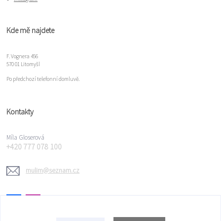
Kde mě najdete
F. Vognera 456
570 01 Litomyšl
Po předchozí telefonní domluvě.
Kontakty
Míla Gloserová
+420 777 078 100
mulim@seznam.cz