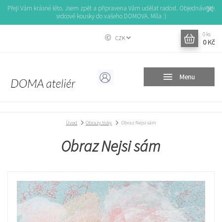
Přeji Vám krásné léto. Jsem zpět a připravena Vám udělat radost. Objednávejte
srdcové kousky do vašeho DOMOVA. Míla :)
0
ks
CZK
0 Kč
Menu
Úvod
Obrazy tisky
Obraz Nejsi sám
Obraz Nejsi sám