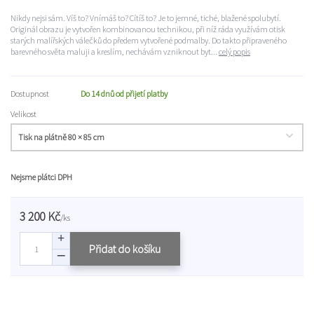
Nikdy nejsi sám. Víš to? Vnímáš to? Cítíš to? Je to jemné, tiché, blažené spolubytí.
Originál obrazu je vytvořen kombinovanou technikou, při níž ráda využívám otisk
starých malířských válečků do předem vytvořené podmalby. Do takto připraveného
barevného světa maluji a kreslím, nechávám vzniknout byt...
celý popis
Dostupnost
Do 14 dnů od přijetí platby
Velikost
Nejsme plátci DPH
3 200 Kč
/
ks
Přidat do košíku