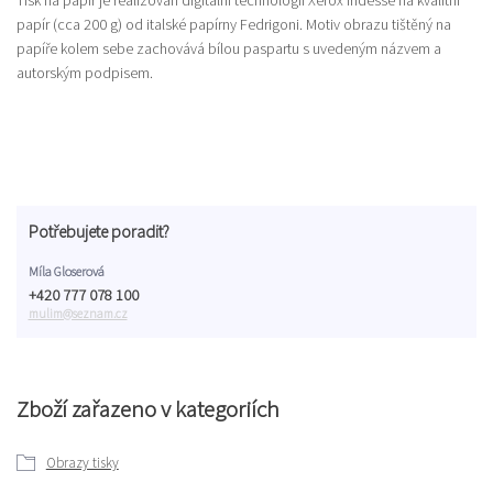
Tisk na papír je realizován digitální technologií Xerox Iridesse na kvalitní
papír (cca 200 g) od italské papírny Fedrigoni. Motiv obrazu tištěný na
papíře kolem sebe zachovává bílou paspartu s uvedeným názvem a
autorským podpisem.
Potřebujete poradit?
Míla Gloserová
+420 777 078 100
mulim@seznam.cz
Zboží zařazeno v kategoriích
Obrazy tisky