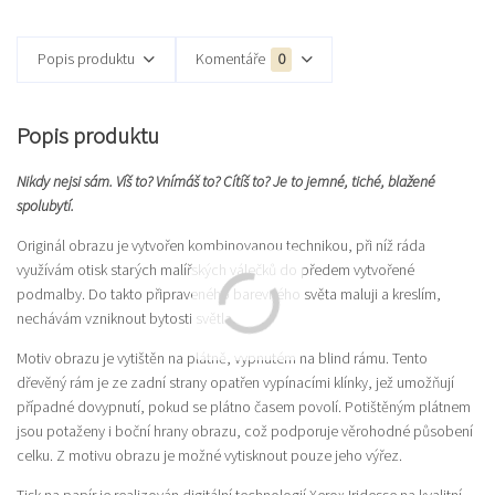
Popis produktu
Komentáře
0
Popis produktu
Nikdy nejsi sám. Víš to? Vnímáš to? Cítíš to? Je to jemné, tiché, blažené
spolubytí.
Originál obrazu je vytvořen kombinovanou technikou, při níž ráda
využívám otisk starých malířských válečků do předem vytvořené
podmalby. Do takto připraveného barevného světa maluji a kreslím,
nechávám vzniknout bytosti světla.
Motiv obrazu je vytištěn na plátně, vypnutém na blind rámu. Tento
dřevěný rám je ze zadní strany opatřen vypínacími klínky, jež umožňují
případné dovypnutí, pokud se plátno časem povolí. Potištěným plátnem
jsou potaženy i boční hrany obrazu, což podporuje věrohodné působení
celku. Z motivu obrazu je možné vytisknout pouze jeho výřez.