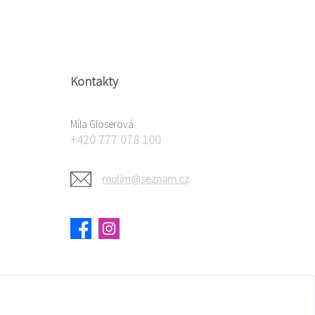
Kontakty
Míla Gloserová
+420 777 078 100
mulim@seznam.cz