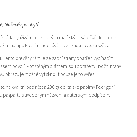
hé, blažené spolubytí.
níž ráda využívám otisk starých malířských válečků do předem
a maluji a kreslím, nechávám vzniknout bytosti světla.
u. Tento dřevěný rám je ze zadní strany opatřen vypínacími
 časem povolí. Potištěným plátnem jsou potaženy i boční hrany
u obrazu je možné vytisknout pouze jeho výřez.
sse na kvalitní papír (cca 200 g) od italské papírny Fedrigoni.
lou paspartu s uvedeným názvem a autorským podpisem.