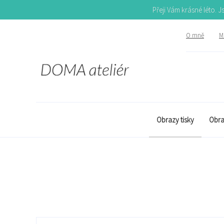
Přeji Vám krásné léto. 
O mně
Mů
Obrazy tisky
Obra