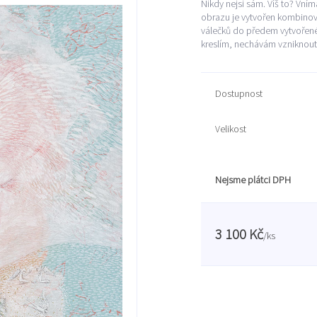
Nikdy nejsi sám. Víš to? Vnímá
obrazu je vytvořen kombinova
válečků do předem vytvořené
kreslím, nechávám vzniknout 
Dostupnost
Velikost
Nejsme plátci DPH
3 100 Kč
/
ks