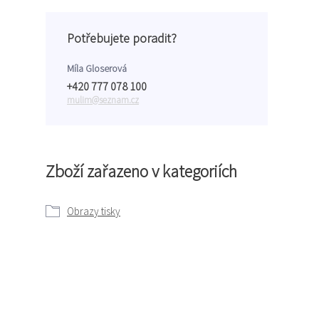
Potřebujete poradit?
Míla Gloserová
+420 777 078 100
mulim@seznam.cz
Zboží zařazeno v kategoriích
Obrazy tisky