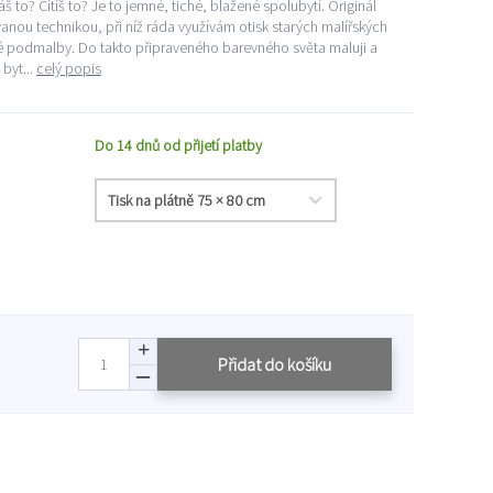
š to? Cítíš to? Je to jemné, tiché, blažené spolubytí. Originál
nou technikou, při níž ráda využívám otisk starých malířských
 podmalby. Do takto připraveného barevného světa maluji a
byt...
celý popis
Do 14 dnů od přijetí platby
Přidat do košíku