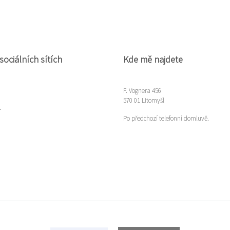
sociálních sítích
Kde mě najdete
F. Vognera 456
570 01 Litomyšl
m
Po předchozí telefonní domluvě.