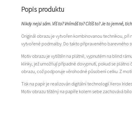
Popis produktu
Nikdy nejsi sám. Víš to? Vnímáš to? Cítíš to? Je to jemné, tic
Originál obrazu je vytvořen kombinovanou technikou, při 
vytvořené podmalby. Do takto připraveného barevného svět
Motiv obrazu je vytištěn na plátně, vypnutém na blind rám
klínky, jež umožňují případné dovypnutí, pokud se plátno
obrazu, což podporuje věrohodné působení celku. Z motiv
Tisk na papír je realizován digitální technologií Xerox Iride
Motiv obrazu tištěný na papíře kolem sebe zachovává bí