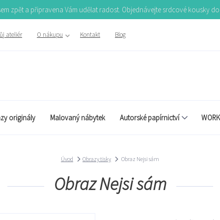
Jsem zpět a připravena Vám udělat radost. Objednávejte srdcové kousky d
j ateliér
O nákupu
Kontakt
Blog
zy originály
Malovaný nábytek
Autorské papírnictví
WORK
Úvod
Obrazy tisky
Obraz Nejsi sám
Obraz Nejsi sám