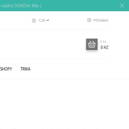
o vašeho DOMOVA. Míla :)
CZK
Přihlášení
0
ks
0 Kč
SHOPY
TRIKA