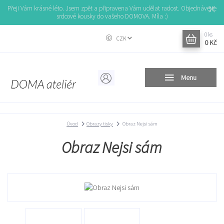
Přeji Vám krásné léto. Jsem zpět a připravena Vám udělat radost. Objednávejte
srdcové kousky do vašeho DOMOVA. Míla :)
0
ks
CZK
0 Kč
Menu
Úvod
Obrazy tisky
Obraz Nejsi sám
Obraz Nejsi sám