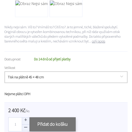
Nikdy nejsi sám. Víš to? Vnímáš to? Cítíš to? Je to jemné, tiché, blažené spolubytí.
Originál obrazu je vytvořen kombinovanou technikou, při níž ráda využívám otisk
starých malířských válečků do předem vytvořené podmalby. Do takto připraveného
barevného světa maluji a kreslím, nechávám vzniknout byt...
celý popis
Dostupnost
Do 14 dnů od přijetí platby
Velikost
Nejsme plátci DPH
2 400 Kč
/
ks
Přidat do košíku