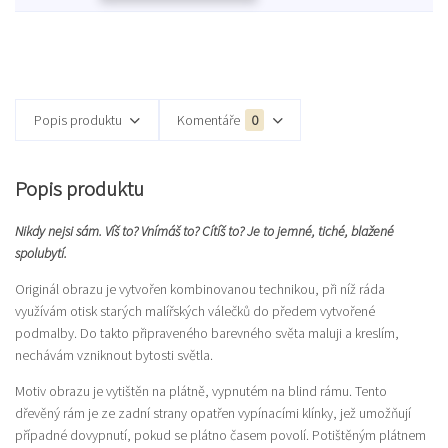
Popis produktu
Komentáře
0
Popis produktu
Nikdy nejsi sám. Víš to? Vnímáš to? Cítíš to? Je to jemné, tiché, blažené
spolubytí.
Originál obrazu je vytvořen kombinovanou technikou, při níž ráda
využívám otisk starých malířských válečků do předem vytvořené
podmalby. Do takto připraveného barevného světa maluji a kreslím,
nechávám vzniknout bytosti světla.
Motiv obrazu je vytištěn na plátně, vypnutém na blind rámu. Tento
dřevěný rám je ze zadní strany opatřen vypínacími klínky, jež umožňují
případné dovypnutí, pokud se plátno časem povolí. Potištěným plátnem