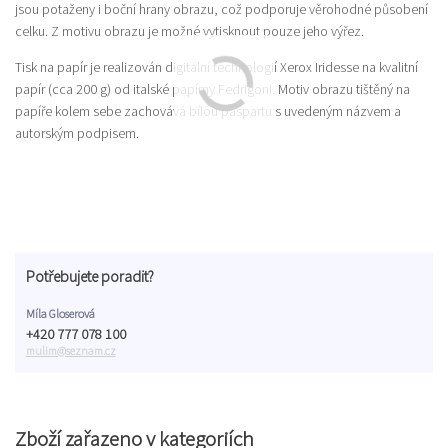
jsou potaženy i boční hrany obrazu, což podporuje věrohodné působení
celku. Z motivu obrazu je možné vytisknout pouze jeho výřez.
Tisk na papír je realizován digitální technologií Xerox Iridesse na kvalitní
papír (cca 200 g) od italské papírny Fedrigoni. Motiv obrazu tištěný na
papíře kolem sebe zachovává bílou paspartu s uvedeným názvem a
autorským podpisem.
Potřebujete poradit?
Míla Gloserová
+420 777 078 100
mulim@seznam.cz
Zboží zařazeno v kategoriích