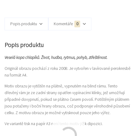
Popis produktu
Komentáře
0
Popis produktu
Veselá kopa chlapíků. Život, hudba, rytmus, pohyb, ztřeštěnost.
Originál obrazu pochází z roku 2008. Je vytvořen v lavírované perokresbě
na formát A4.
Motiv obrazu je vytištěn na plátně, vypnutém na blind rámu. Tento
dřevěný rám je ze zadní strany opatřen vypínacími klínky, jež umožňují
případné dovypnutí, pokud se plátno časem povolí. Potištěným plátnem
jsou potaženy i boční hrany obrazu, což podporuje věrohodné působení
celku. Z motivu obrazu je možné vytisknout pouze jeho výřez.
Ve variantě tisk na papír A3 není tento motiv již k dipozici.