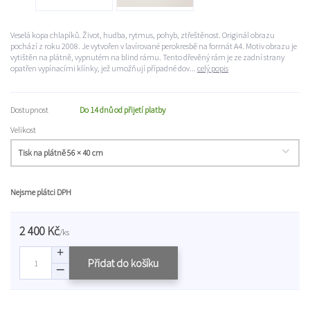
Veselá kopa chlapíků. Život, hudba, rytmus, pohyb, ztřeštěnost. Originál obrazu
pochází z roku 2008. Je vytvořen v lavírované perokresbě na formát A4. Motiv obrazu je
vytištěn na plátně, vypnutém na blind rámu. Tento dřevěný rám je ze zadní strany
opatřen vypínacími klínky, jež umožňují případné dov...
celý popis
Dostupnost
Do 14 dnů od přijetí platby
Velikost
Nejsme plátci DPH
2 400 Kč
/
ks
Přidat do košíku