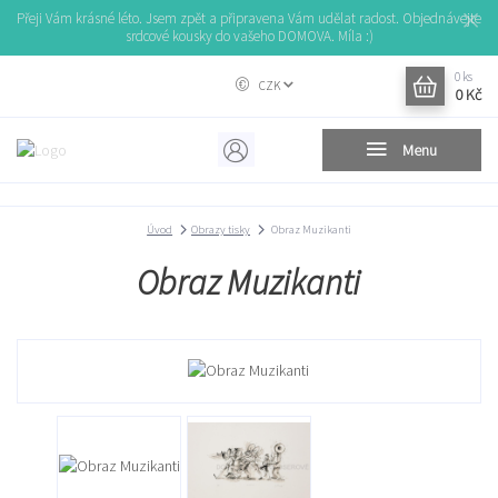
Přeji Vám krásné léto. Jsem zpět a připravena Vám udělat radost. Objednávejte
srdcové kousky do vašeho DOMOVA. Míla :)
0
ks
CZK
0 Kč
Menu
Úvod
Obrazy tisky
Obraz Muzikanti
Obraz Muzikanti