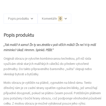
Popis produktu
Komentáře
0
Popis produktu
„Tak malá? A sama? Že ty ses ztratila v poli vlčích máků? Že ne? A ty máš
miminko? Ukaž. Hmmm. Spinká. Pšššt.“
Originál obrazu je vytvořen kombinovanou technikou, při níž ráda
využívám otisk starých malířských válečků do předem vytvořené
podmalby. Do takto připraveného barevného „světa“ vlepuji nebo
vkresluji bytosti a bytůstky.
Motiv obrazu je vytištěn na plátně, vypnutém na blind rámu. Tento
dřevěný rám je ze zadní strany opatřen vypínacími klínky, jež umožňují
případné dovypnutí, pokud se plátno časem povolí. Potištěným plátnem
jsou potaženy i boční hrany obrazu, což podporuje věrohodné působení
celku. Z motivu obrazu je možné vytisknout pouze jeho výřez.