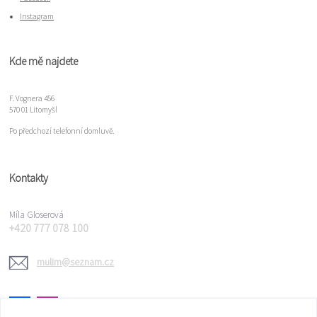
Instagram
Kde mě najdete
F. Vognera 456
570 01 Litomyšl
Po předchozí telefonní domluvě.
Kontakty
Míla Gloserová
+420 777 078 100
mulim@seznam.cz