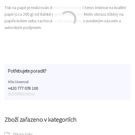
Tisk na papír je realizován digitální technologií Xerox Iridesse na kvalitní
papír (cca 200 g) od italské papírny Fedrigoni. Motiv obrazu tištěný na
papíře kolem sebe zachovává bílou paspartu s uvedeným názvem a
autorským podpisem.
Potřebujete poradit?
Míla Gloserová
+420 777 078 100
mulim@seznam.cz
Zboží zařazeno v kategoriích
Obrazy tisky