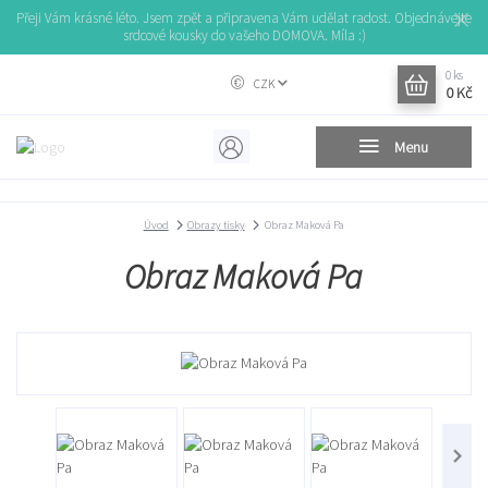
Přeji Vám krásné léto. Jsem zpět a připravena Vám udělat radost. Objednávejte
srdcové kousky do vašeho DOMOVA. Míla :)
0
ks
CZK
0 Kč
Menu
Úvod
Obrazy tisky
Obraz Maková Pa
Obraz Maková Pa