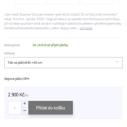
„Tak malá? A sama? Že ty ses ztratila v poli vlčích máků? Že ne? A ty máš miminko?
Ukaž. Hmmm. Spinká. Pšššt.“ Originál obrazu je vytvořen kombinovanou technikou,
při níž ráda využívám otisk starých malířských válečků do předem vytvořené podmalby.
Do takto připraveného barevného „světa“ vlepuji nebo...
celý popis
Dostupnost
Do 14 dnů od přijetí platby
Velikost
Nejsme plátci DPH
2 900 Kč
/
ks
Přidat do košíku