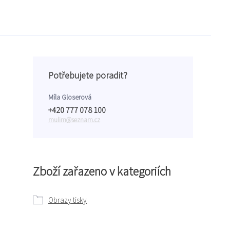
Potřebujete poradit?
Míla Gloserová
+420 777 078 100
mulim@seznam.cz
Zboží zařazeno v kategoriích
Obrazy tisky