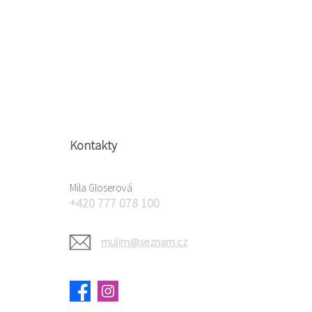
Kontakty
Míla Gloserová
+420 777 078 100
mulim@seznam.cz