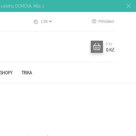
o vašeho DOMOVA. Míla :)
CZK
Přihlášení
0
ks
0 Kč
SHOPY
TRIKA