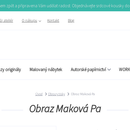
Jsem zpět a připravena Vám udělat radost. Objednávejte srdcové kousky d
j ateliér
O nákupu
Kontakt
Blog
zy originály
Malovaný nábytek
Autorské papírnictví
WORK
Úvod
Obrazy tisky
Obraz Maková Pa
Obraz Maková Pa