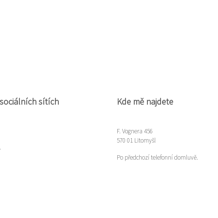
sociálních sítích
Kde mě najdete
F. Vognera 456
570 01 Litomyšl
m
Po předchozí telefonní domluvě.