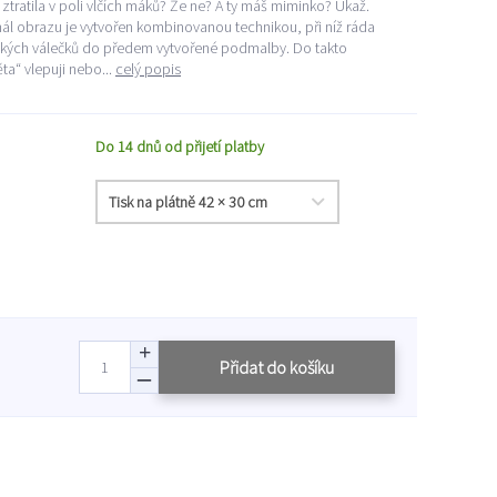
ztratila v poli vlčích máků? Že ne? A ty máš miminko? Ukaž.
ál obrazu je vytvořen kombinovanou technikou, při níž ráda
řských válečků do předem vytvořené podmalby. Do takto
a“ vlepuji nebo...
celý popis
Do 14 dnů od přijetí platby
Přidat do košíku