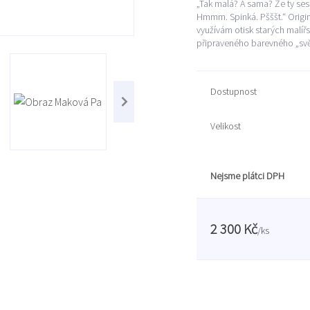
„Tak malá? A sama? Že ty ses 
Hmmm. Spinká. Pšššt.“ Origin
využívám otisk starých malí
připraveného barevného „svět
Dostupnost
Velikost
Nejsme plátci DPH
2 300 Kč
/
ks