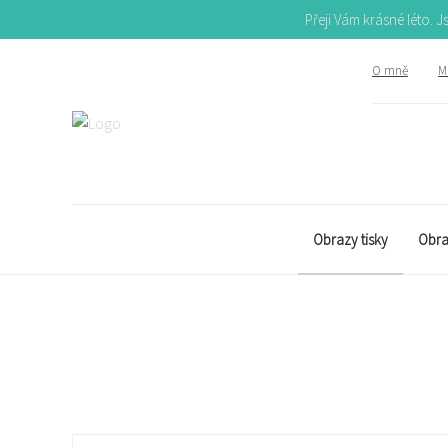
Přeji Vám krásné léto. 
O mně
Mů
Obrazy tisky
Obra