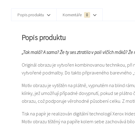
Popis produktu
Komentáře
0
Popis produktu
„Tak malá? A sama? Že ty ses ztratila v poli vlčích máků? Ž
Originál obrazu je vytvořen kombinovanou technikou, při 
vytvořené podmalby. Do takto připraveného barevného „svět
Motiv obrazu je vytištěn na plátně, vypnutém na blind rám
klínky, jež umožňují případné dovypnutí, pokud se plátno
obrazu, což podporuje věrohodné působení celku. Z motiv
Tisk na papír je realizován digitální technologií Xerox Iride
Motiv obrazu tištěný na papíře kolem sebe zachovává bí