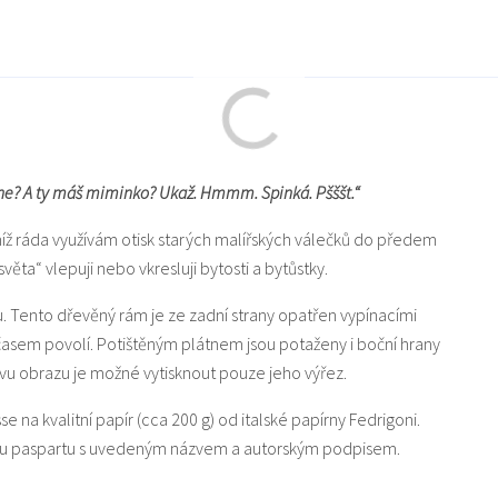
e ne? A ty máš miminko? Ukaž. Hmmm. Spinká. Pšššt.“
níž ráda využívám otisk starých malířských válečků do předem
a“ vlepuji nebo vkresluji bytosti a bytůstky.
u. Tento dřevěný rám je ze zadní strany opatřen vypínacími
 časem povolí. Potištěným plátnem jsou potaženy i boční hrany
u obrazu je možné vytisknout pouze jeho výřez.
sse na kvalitní papír (cca 200 g) od italské papírny Fedrigoni.
lou paspartu s uvedeným názvem a autorským podpisem.