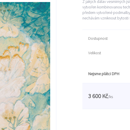
Z jakých dálav vesmírných jsi
vytvořen kombinovanou techni
předem vytvořené podmalby. 
nechávám vzniknout bytosti s
Dostupnost
Velikost
Nejsme plátci DPH
3 600 Kč
/
ks