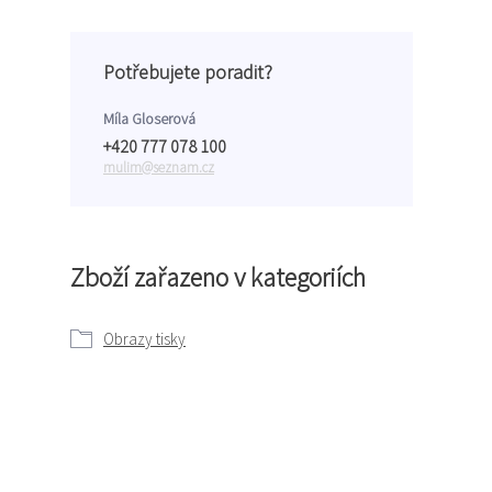
Potřebujete poradit?
Míla Gloserová
+420 777 078 100
mulim@seznam.cz
Zboží zařazeno v kategoriích
Obrazy tisky