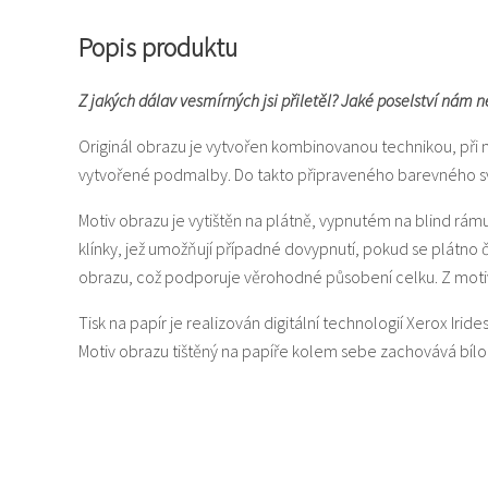
Popis produktu
Z jakých dálav vesmírných jsi přiletěl? Jaké poselství nám n
Originál obrazu je vytvořen kombinovanou technikou, při 
vytvořené podmalby. Do takto připraveného barevného svět
Motiv obrazu je vytištěn na plátně, vypnutém na blind rám
klínky, jež umožňují případné dovypnutí, pokud se plátno
obrazu, což podporuje věrohodné působení celku. Z motiv
Tisk na papír je realizován digitální technologií Xerox Iride
Motiv obrazu tištěný na papíře kolem sebe zachovává bí