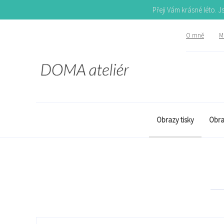
Přeji Vám krásné léto. 
O mně
Mů
Obrazy tisky
Obra