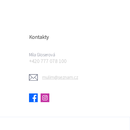
Kontakty
Míla Gloserová
+420 777 078 100
mulim@seznam.cz