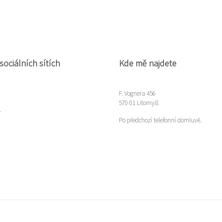
sociálních sítích
Kde mě najdete
F. Vognera 456
570 01 Litomyšl
m
Po předchozí telefonní domluvě.