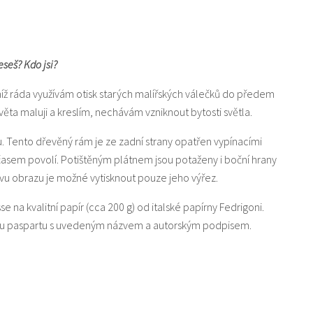
eseš? Kdo jsi?
níž ráda využívám otisk starých malířských válečků do předem
a maluji a kreslím, nechávám vzniknout bytosti světla.
u. Tento dřevěný rám je ze zadní strany opatřen vypínacími
 časem povolí. Potištěným plátnem jsou potaženy i boční hrany
u obrazu je možné vytisknout pouze jeho výřez.
sse na kvalitní papír (cca 200 g) od italské papírny Fedrigoni.
lou paspartu s uvedeným názvem a autorským podpisem.