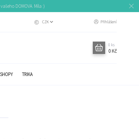
o vašeho DOMOVA. Míla :)
CZK
Přihlášení
0
ks
0 Kč
SHOPY
TRIKA