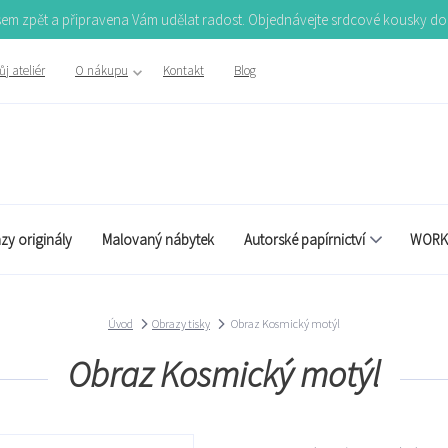
Jsem zpět a připravena Vám udělat radost. Objednávejte srdcové kousky d
j ateliér
O nákupu
Kontakt
Blog
zy originály
Malovaný nábytek
Autorské papírnictví
WORK
Úvod
Obrazy tisky
Obraz Kosmický motýl
Obraz Kosmický motýl