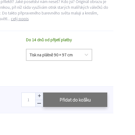
 přiletěl? Jaké poselství nám neseš? Kdo jsi? Originál obrazu je
kou, při níž ráda využívám otisk starých malířských válečků do
Do takto připraveného barevného světa maluji a kreslím,
větl...
celý popis
Do 14 dnů od přijetí platby
Přidat do košíku