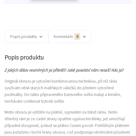
Popis produktu
Komentáře
0
Popis produktu
Z jakých dálav vesmírných jsi přiletěl? Jaké poselství nám neseš? Kdo jsi?
Originál obrazu je vytvořen kombinovanou technikou, při níž ráda
využívám otisk starých malířských válečků do předem vytvořené
podmalby. Do takto připraveného barevného světa maluji a kreslím,
nechávám vzniknout bytosti světla.
Motiv obrazu je vytištěn na plátně, vypnutém na blind rámu. Tento
dřevěný rám je ze zadní strany opatřen vypínacími klínky, jež umožňují
případné dovypnutí, pokud se plátno časem povolí. Potištěným plátnem
jsou potaženy i boční hrany obrazu, což podporuje věrohodné působení