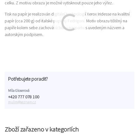
celku. Z motivu obrazu je možné vytisknout pouze jeho výřez.
Tisk na papír je realizován digitální technologií Xerox Iridesse na kvalitní
papír (cca 200 g) od italské papírny Fedrigoni. Motiv obrazu tištěný na
papíře kolem sebe zachovává bílou paspartu s uvedeným názvem a
autorským podpisem.
Potřebujete poradit?
Míla Gloserová
+420 777 078 100
mulim@seznam.cz
Zboží zařazeno v kategoriích