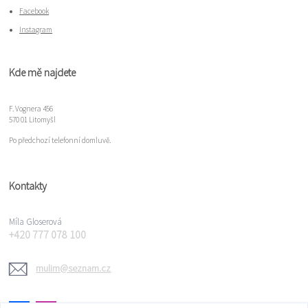
Facebook
Instagram
Kde mě najdete
F. Vognera 456
570 01 Litomyšl
Po předchozí telefonní domluvě.
Kontakty
Míla Gloserová
+420 777 078 100
mulim@seznam.cz