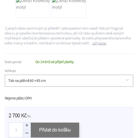
Z jakých dálav vesmírných jsi přiletěl? Jaké poselství nám neseš? Kdo jsi? Originál
obrazu je vytvořen kombinovanou technikou, při níž ráda využívám otisk starých
malířských válečků do předem vytvořené podmalby. Do takto připraveného barevného
světa maluji a kreslím, nechávám vzniknout bytosti světl...
celý popis
Dostupnost
Do 14 dnů od přijetí platby
Velikost
Nejsme plátci DPH
2 700 Kč
/
ks
Přidat do košíku