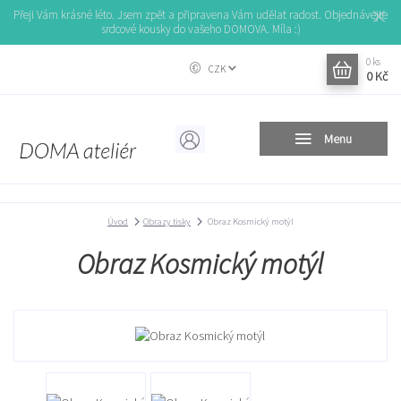
Přeji Vám krásné léto. Jsem zpět a připravena Vám udělat radost. Objednávejte
srdcové kousky do vašeho DOMOVA. Míla :)
0
ks
CZK
0 Kč
Menu
Úvod
Obrazy tisky
Obraz Kosmický motýl
Obraz Kosmický motýl