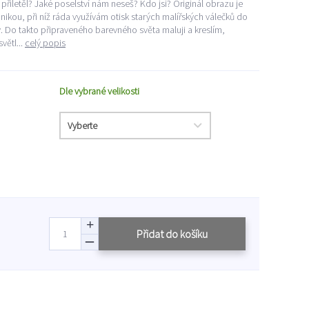
 přiletěl? Jaké poselství nám neseš? Kdo jsi? Originál obrazu je
kou, při níž ráda využívám otisk starých malířských válečků do
Do takto připraveného barevného světa maluji a kreslím,
větl...
celý popis
Dle vybrané velikosti
Přidat do košíku