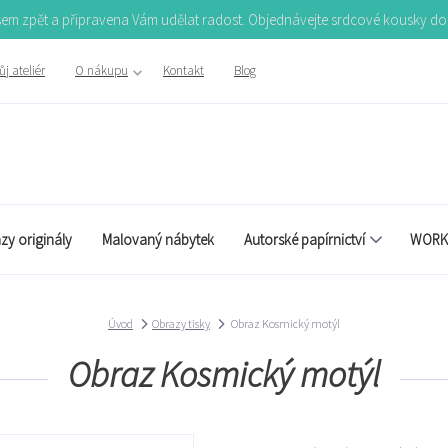
Jsem zpět a připravena Vám udělat radost. Objednávejte srdcové kousky d
j ateliér
O nákupu
Kontakt
Blog
zy originály
Malovaný nábytek
Autorské papírnictví
WORK
Úvod
Obrazy tisky
Obraz Kosmický motýl
Obraz Kosmický motýl