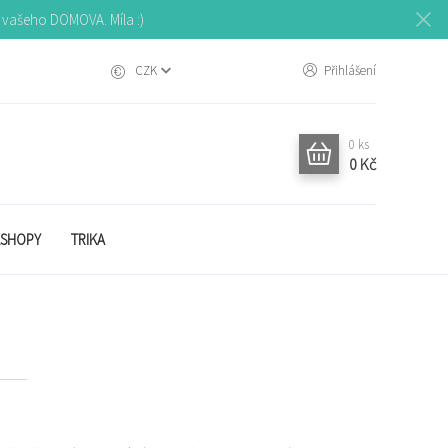
o vašeho DOMOVA. Míla :)
CZK
Přihlášení
0
ks
0 Kč
SHOPY
TRIKA