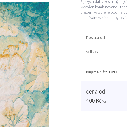
Z jakých dálav vesmírných jsi
vytvořen kombinovanou techni
předem vytvořené podmalby. 
nechávám vzniknout bytosti s
Dostupnost
Velikost
Nejsme plátci DPH
cena od
400 Kč
/
ks