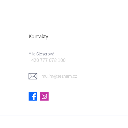
Kontakty
Míla Gloserová
+420 777 078 100
mulim@seznam.cz