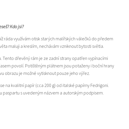
eseš? Kdo jsi?
níž ráda využívám otisk starých malířských válečků do předem
a maluji a kreslím, nechávám vzniknout bytosti světla.
u. Tento dřevěný rám je ze zadní strany opatřen vypínacími
 časem povolí. Potištěným plátnem jsou potaženy i boční hrany
u obrazu je možné vytisknout pouze jeho výřez.
sse na kvalitní papír (cca 200 g) od italské papírny Fedrigoni.
lou paspartu s uvedeným názvem a autorským podpisem.