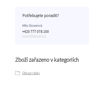
Potřebujete poradit?
Míla Gloserová
+420 777 078 100
mulim@seznam.cz
Zboží zařazeno v kategoriích
Obrazy tisky