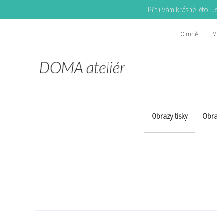
Přeji Vám krásné léto. 
O mně
Mů
Obrazy tisky
Obra