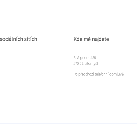
sociálních sítích
Kde mě najdete
F. Vognera 456
570 01 Litomyšl
m
Po předchozí telefonní domluvě.