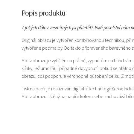
Popis produktu
Z jakých dálav vesmírných jsi přiletěl? Jaké poselství nám n
Originál obrazu je vytvořen kombinovanou technikou, při 
vytvořené podmalby. Do takto připraveného barevného svět
Motiv obrazu je vytištěn na plátně, vypnutém na blind rám
klínky, jež umožňují případné dovypnutí, pokud se plátno
obrazu, což podporuje věrohodné působení celku. Z motiv
Tisk na papír je realizován digitální technologií Xerox Iride
Motiv obrazu tištěný na papíře kolem sebe zachovává bí