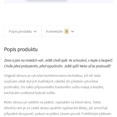
Popis produktu
Komentáře
0
Popis produktu
Zima a jaro na miskách vah. Ještě chvíli spát. Ve schoulení, v teple a bezpečí.
Chvíle před probuzením, před vypučením. Ještě spíš? Nebo už se probouzíš?
Originál obrazu je vytvořen kombinovanou technikou, při níž ráda
využívám otisk starých malířských válečků do předem vytvořené
podmalby. Do takto připraveného barevného světa maluji a kreslím,
nechávám vzniknout bytosti světla.
Motiv obrazu je vytištěn na plátně, vypnutém na blind rámu. Tento
dřevěný rám je ze zadní strany opatřen vypínacími klínky, jež umožňují
případné dovypnutí, pokud se plátno časem povolí. Potištěným plátnem