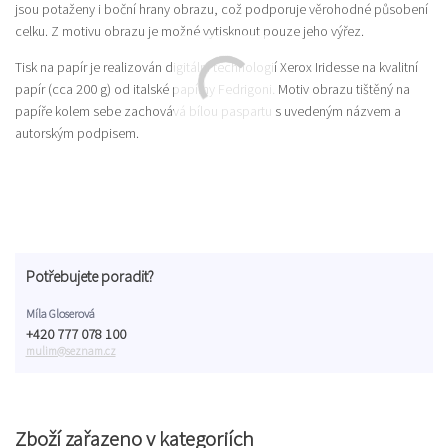
jsou potaženy i boční hrany obrazu, což podporuje věrohodné působení
celku. Z motivu obrazu je možné vytisknout pouze jeho výřez.
Tisk na papír je realizován digitální technologií Xerox Iridesse na kvalitní
papír (cca 200 g) od italské papírny Fedrigoni. Motiv obrazu tištěný na
papíře kolem sebe zachovává bílou paspartu s uvedeným názvem a
autorským podpisem.
Potřebujete poradit?
Míla Gloserová
+420 777 078 100
mulim@seznam.cz
Zboží zařazeno v kategoriích