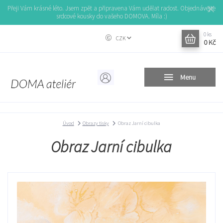
Přeji Vám krásné léto. Jsem zpět a připravena Vám udělat radost. Objednávejte
srdcové kousky do vašeho DOMOVA. Míla :)
0
ks
CZK
0 Kč
Menu
Úvod
Obrazy tisky
Obraz Jarní cibulka
Obraz Jarní cibulka