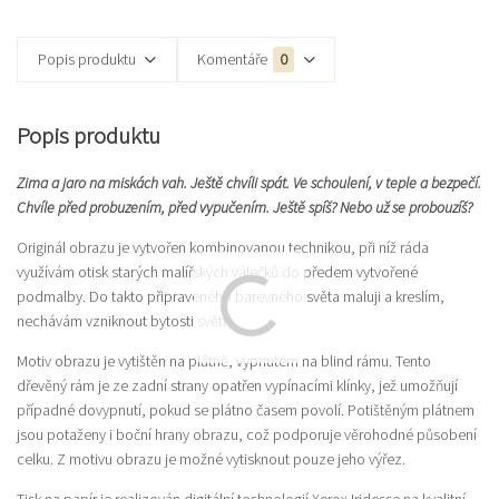
Popis produktu
Komentáře
0
Popis produktu
Zima a jaro na miskách vah. Ještě chvíli spát. Ve schoulení, v teple a bezpečí.
Chvíle před probuzením, před vypučením. Ještě spíš? Nebo už se probouzíš?
Originál obrazu je vytvořen kombinovanou technikou, při níž ráda
využívám otisk starých malířských válečků do předem vytvořené
podmalby. Do takto připraveného barevného světa maluji a kreslím,
nechávám vzniknout bytosti světla.
Motiv obrazu je vytištěn na plátně, vypnutém na blind rámu. Tento
dřevěný rám je ze zadní strany opatřen vypínacími klínky, jež umožňují
případné dovypnutí, pokud se plátno časem povolí. Potištěným plátnem
jsou potaženy i boční hrany obrazu, což podporuje věrohodné působení
celku. Z motivu obrazu je možné vytisknout pouze jeho výřez.
Tisk na papír je realizován digitální technologií Xerox Iridesse na kvalitní