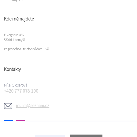
Kde mě najdete
F. Vognera 456
570 01 Litomyšl
Po předchozí telefonní domluvě.
Kontakty
Míla Gloserová
+420 777 078 100
mulim@seznam.cz