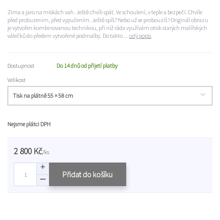
Zima a jaro na miskách vah. Ještě chvíli spát. Ve schoulení, v teple a bezpečí. Chvíle
před probuzením, před vypučením. Ještě spíš? Nebo už se probouzíš? Originál obrazu
je vytvořen kombinovanou technikou, při níž ráda využívám otisk starých malířských
válečků do předem vytvořené podmalby. Do takto ...
celý popis
Dostupnost
Do 14 dnů od přijetí platby
Velikost
Nejsme plátci DPH
2 800 Kč
/
ks
Přidat do košíku