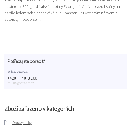
papír (cca 200 g) od italské papírny Fedrigoni. Motiv obrazu tištěný na
papíře kolem sebe zachovává bílou paspartu s uvedeným názvem a
autorským podpisem.
Potřebujete poradit?
Míla Gloserová
+420 777 078 100
mulim@seznam.cz
Zboží zařazeno v kategoriích
Obrazy tisky