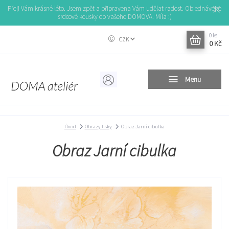
Přeji Vám krásné léto. Jsem zpět a připravena Vám udělat radost. Objednávejte
srdcové kousky do vašeho DOMOVA. Míla :)
0
ks
CZK
0 Kč
Menu
Úvod
Obrazy tisky
Obraz Jarní cibulka
Obraz Jarní cibulka