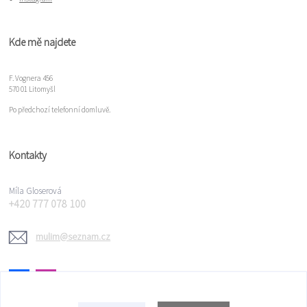
Kde mě najdete
F. Vognera 456
570 01 Litomyšl
Po předchozí telefonní domluvě.
Kontakty
Míla Gloserová
+420 777 078 100
mulim@seznam.cz