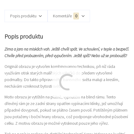
Popis produktu
Komentáře
0
Popis produktu
Zima a jaro na miskách vah. Ještě chvíli spát. Ve schoulení, v teple a bezpečí.
Chvíle před probuzením, před vypučením. Ještě spíš? Nebo už se probouzíš?
Originál obrazu je vytvořen kombinovanou technikou, při níž ráda
využívám otisk starých malířských válečků do předem vytvořené
podmalby. Do takto připraveného barevného světa maluji a kreslím,
nechávám vzniknout bytosti světla.
Motiv obrazu je vytištěn na plátně, vypnutém na blind rámu. Tento
dřevěný rám je ze zadní strany opatřen vypínacími klínky, jež umožňují
případné dovypnutí, pokud se plátno časem povolí. Potištěným plátnem
jsou potaženy i boční hrany obrazu, což podporuje věrohodné působení
celku. Z motivu obrazu je možné vytisknout pouze jeho výřez.
Tisk na papír je realizován digitální technologií Xerox Iridesse na kvalitní