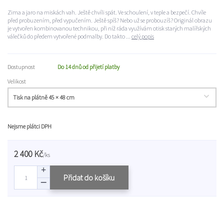
Zima a jaro na miskách vah. Ještě chvíli spát. Ve schoulení, v teple a bezpečí. Chvíle
před probuzením, před vypučením. Ještě spíš? Nebo už se probouzíš? Originál obrazu
je vytvořen kombinovanou technikou, při níž ráda využívám otisk starých malířských
válečků do předem vytvořené podmalby. Do takto ...
celý popis
Dostupnost
Do 14 dnů od přijetí platby
Velikost
Nejsme plátci DPH
2 400 Kč
/
ks
Přidat do košíku