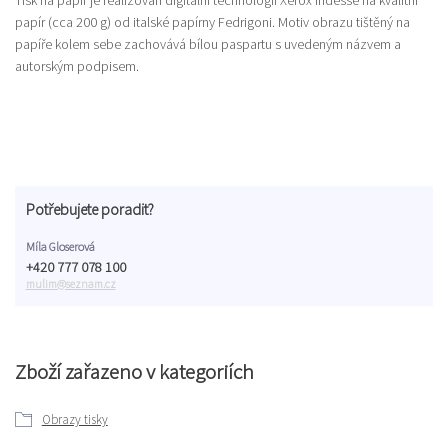
papír (cca 200 g) od italské papírny Fedrigoni. Motiv obrazu tištěný na
papíře kolem sebe zachovává bílou paspartu s uvedeným názvem a
autorským podpisem.
Potřebujete poradit?
Míla Gloserová
+420 777 078 100
mulim@seznam.cz
Zboží zařazeno v kategoriích
Obrazy tisky