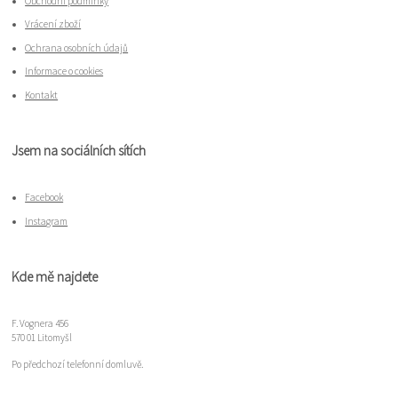
Obchodní podmínky
Vrácení zboží
Ochrana osobních údajů
Informace o cookies
Kontakt
Jsem na sociálních sítích
Facebook
Instagram
Kde mě najdete
F. Vognera 456
570 01 Litomyšl
Po předchozí telefonní domluvě.