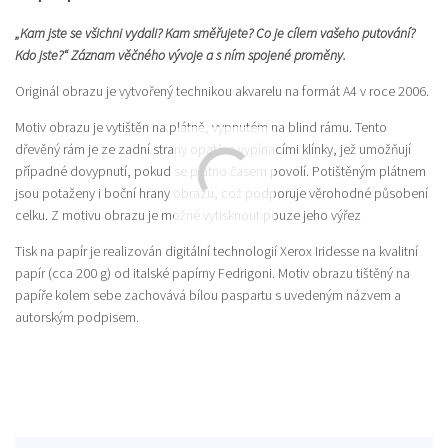
„Kam jste se všichni vydali? Kam směřujete? Co je cílem vašeho putování?
Kdo jste?“ Záznam věčného vývoje a s ním spojené proměny.
Originál obrazu je vytvořený technikou akvarelu na formát A4 v roce 2006.
Motiv obrazu je vytištěn na plátně, vypnutém na blind rámu. Tento
dřevěný rám je ze zadní strany opatřen vypínacími klínky, jež umožňují
případné dovypnutí, pokud se plátno časem povolí. Potištěným plátnem
jsou potaženy i boční hrany obrazu, což podporuje věrohodné působení
celku. Z motivu obrazu je možné vytisknout pouze jeho výřez
Tisk na papír je realizován digitální technologií Xerox Iridesse na kvalitní
papír (cca 200 g) od italské papírny Fedrigoni. Motiv obrazu tištěný na
papíře kolem sebe zachovává bílou paspartu s uvedeným názvem a
autorským podpisem.