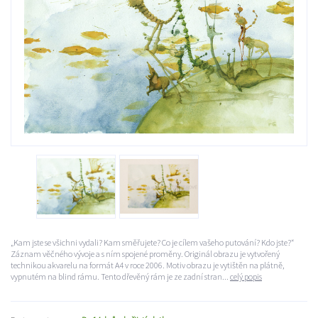
„Kam jste se všichni vydali? Kam směřujete? Co je cílem vašeho putování? Kdo jste?“
Záznam věčného vývoje a s ním spojené proměny. Originál obrazu je vytvořený
technikou akvarelu na formát A4 v roce 2006. Motiv obrazu je vytištěn na plátně,
vypnutém na blind rámu. Tento dřevěný rám je ze zadní stran...
celý popis