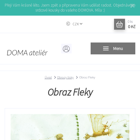
Přeji Vám krásné léto. Jsem zpět a připravena Vám udělat radost. Objednávejte
srdcové kousky do vašeho DOMOVA. Míla :)
0
ks
CZK
0 Kč
Menu
Úvod
Obrazy tisky
Obraz Fleky
Obraz Fleky