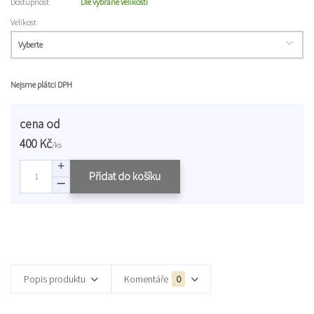
Dostupnost
Dle vybrané velikosti
Velikost
Nejsme plátci DPH
cena od
400 Kč
/
ks
Přidat do košíku
Popis produktu
Komentáře
0