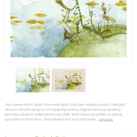
„Kam jste se všichni vydali? Kam směřujete? Co je cílem vašeho putování? Kdo jste?“
Záznam věčného vývoje a s ním spojené proměny. Originál obrazu je vytvořený
technikou akvarelu na formát A4 v roce 2006. Motiv obrazu je vytištěn na plátně,
vypnutém na blind rámu. Tento dřevěný rám je ze zadní stran...
celý popis