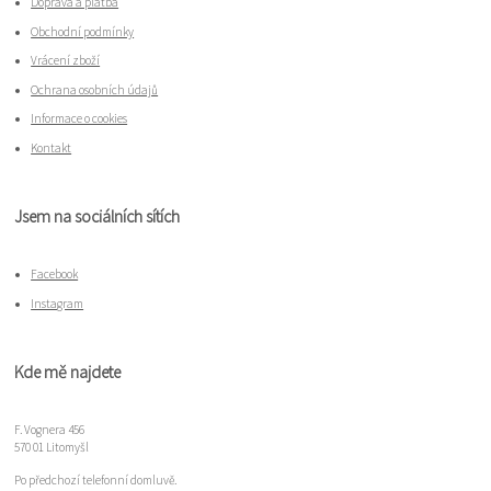
Doprava a platba
Obchodní podmínky
Vrácení zboží
Ochrana osobních údajů
Informace o cookies
Kontakt
Jsem na sociálních sítích
Facebook
Instagram
Kde mě najdete
F. Vognera 456
570 01 Litomyšl
Po předchozí telefonní domluvě.