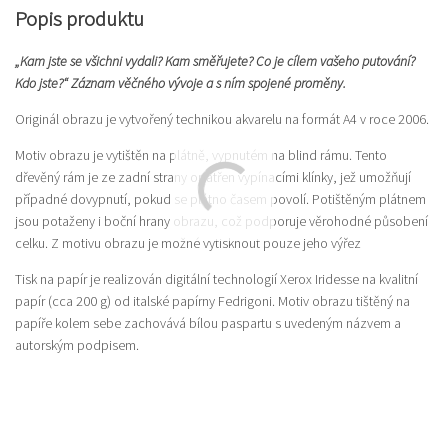
Popis produktu
„Kam jste se všichni vydali? Kam směřujete? Co je cílem vašeho putování?
Kdo jste?“ Záznam věčného vývoje a s ním spojené proměny.
Originál obrazu je vytvořený technikou akvarelu na formát A4 v roce 2006.
Motiv obrazu je vytištěn na plátně, vypnutém na blind rámu. Tento
dřevěný rám je ze zadní strany opatřen vypínacími klínky, jež umožňují
případné dovypnutí, pokud se plátno časem povolí. Potištěným plátnem
jsou potaženy i boční hrany obrazu, což podporuje věrohodné působení
celku. Z motivu obrazu je možné vytisknout pouze jeho výřez
Tisk na papír je realizován digitální technologií Xerox Iridesse na kvalitní
papír (cca 200 g) od italské papírny Fedrigoni. Motiv obrazu tištěný na
papíře kolem sebe zachovává bílou paspartu s uvedeným názvem a
autorským podpisem.