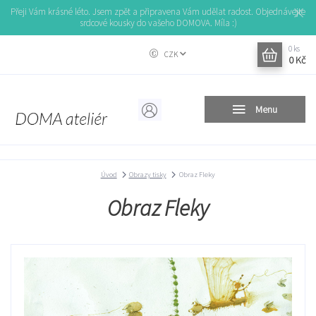
Přeji Vám krásné léto. Jsem zpět a připravena Vám udělat radost. Objednávejte
srdcové kousky do vašeho DOMOVA. Míla :)
0
ks
CZK
0 Kč
Menu
Úvod
Obrazy tisky
Obraz Fleky
Obraz Fleky