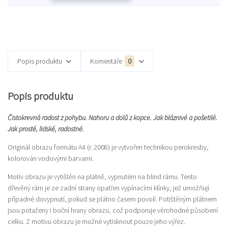
Popis produktu
Komentáře
0
Popis produktu
Čistokrevná radost z pohybu. Nahoru a dolů z kopce. Jak bláznivé a pošetilé.
Jak prosté, lidské, radostné.
Originál obrazu formátu A4 (r. 2008) je vytvořen technikou perokresby,
kolorován vodovými barvami.
Motiv obrazu je vytištěn na plátně, vypnutém na blind rámu. Tento
dřevěný rám je ze zadní strany opatřen vypínacími klínky, jež umožňují
případné dovypnutí, pokud se plátno časem povolí. Potištěným plátnem
jsou potaženy i boční hrany obrazu, což podporuje věrohodné působení
celku. Z motivu obrazu je možné vytisknout pouze jeho výřez.