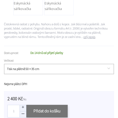
Čistokrevná radost z pohybu. Nahoru a dolů z kopce. Jak bláznivé a pošetilé. Jak
prosté, lidské, radostné. Originál obrazu formátu A4 (r. 2008) je vytvořen technikou
perokresby, kolorován vodovými barvami. Motiv obrazu je vytištěn na plátně,
vypnutém na blind rámu. Tento dřevěný rám je ze zadní stra...
celý popis
Dostupnost
Do 14 dnů od přijetí platby
Velikost
Nejsme plátci DPH
2 400 Kč
/
ks
Přidat do košíku