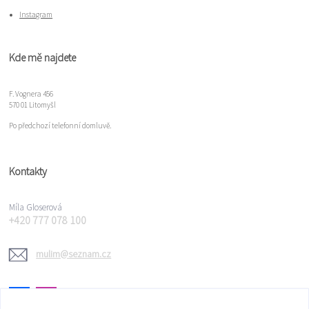
Instagram
Kde mě najdete
F. Vognera 456
570 01 Litomyšl
Po předchozí telefonní domluvě.
Kontakty
Míla Gloserová
+420 777 078 100
mulim@seznam.cz