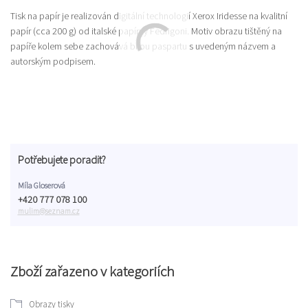
Tisk na papír je realizován digitální technologií Xerox Iridesse na kvalitní
papír (cca 200 g) od italské papírny Fedrigoni. Motiv obrazu tištěný na
papíře kolem sebe zachovává bílou paspartu s uvedeným názvem a
autorským podpisem.
Potřebujete poradit?
Míla Gloserová
+420 777 078 100
mulim@seznam.cz
Zboží zařazeno v kategoriích
Obrazy tisky