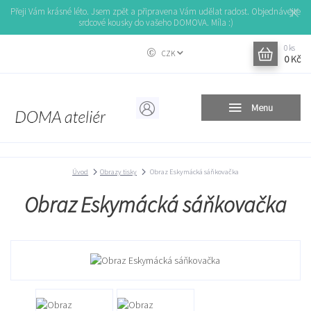
Přeji Vám krásné léto. Jsem zpět a připravena Vám udělat radost. Objednávejte
srdcové kousky do vašeho DOMOVA. Míla :)
0
ks
CZK
0 Kč
Menu
Úvod
Obrazy tisky
Obraz Eskymácká sáňkovačka
Obraz Eskymácká sáňkovačka