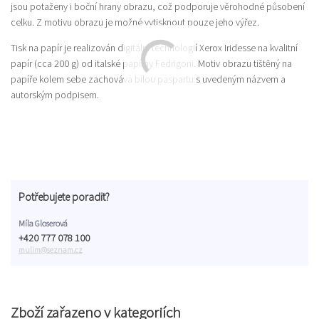
jsou potaženy i boční hrany obrazu, což podporuje věrohodné působení
celku. Z motivu obrazu je možné vytisknout pouze jeho výřez.
Tisk na papír je realizován digitální technologií Xerox Iridesse na kvalitní
papír (cca 200 g) od italské papírny Fedrigoni. Motiv obrazu tištěný na
papíře kolem sebe zachovává bílou paspartu s uvedeným názvem a
autorským podpisem.
Potřebujete poradit?
Míla Gloserová
+420 777 078 100
mulim@seznam.cz
Zboží zařazeno v kategoriích