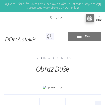
Přeji Vám krásné léto. Jsem zpět a připravena Vám udělat radost. Objednávejte
srdcové kousky do vašeho DOMOVA. Míla :)
0
ks
CZK
0 Kč
Menu
Úvod
Obrazy tisky
Obraz Duše
Obraz Duše