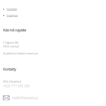
Facebook
Instagram
Kde mě najdete
F. Vognera 456
570 01 Litomyšl
Po předchozí telefonní domluvě.
Kontakty
Míla Gloserová
+420 777 078 100
mulim@seznam.cz