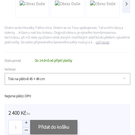
Dívám se do hloubky Tvého nitra. Dívám se na Tvou spokojenost, Tvé vnitřní dary a
talenty… A žasnu nad tou krásou. Originál obrazu je vytvořen kombinovanou
technikou, při níž ráda využívám otisk starých malířských válečků do předem vytvořené
podmalby. Do takto připraveného barevného světa maluji a k...
celý popis
Dostupnost
Do 14 dnů od přijetí platby
Velikost
Nejsme plátci DPH
2 400 Kč
/
ks
Přidat do košíku