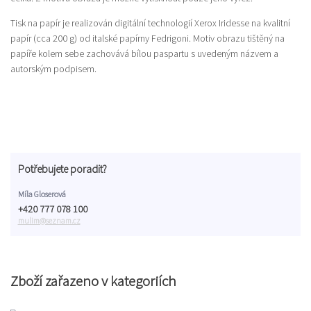
Tisk na papír je realizován digitální technologií Xerox Iridesse na kvalitní
papír (cca 200 g) od italské papírny Fedrigoni. Motiv obrazu tištěný na
papíře kolem sebe zachovává bílou paspartu s uvedeným názvem a
autorským podpisem.
Potřebujete poradit?
Míla Gloserová
+420 777 078 100
mulim@seznam.cz
Zboží zařazeno v kategoriích