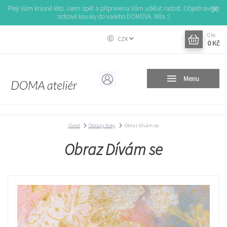
Přeji Vám krásné léto. Jsem zpět a připravena Vám udělat radost. Objednávejte
srdcové kousky do vašeho DOMOVA. Míla :)
0
ks
CZK
0 Kč
Menu
Úvod
Obrazy tisky
Obraz Dívám se
Obraz Dívám se