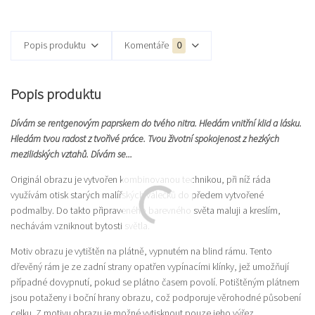
Popis produktu
Komentáře
0
Popis produktu
Dívám se rentgenovým paprskem do tvého nitra. Hledám vnitřní klid a lásku.
Hledám tvou radost z tvořivé práce. Tvou životní spokojenost z hezkých
mezilidských vztahů. Dívám se...
Originál obrazu je vytvořen kombinovanou technikou, při níž ráda
využívám otisk starých malířských válečků do předem vytvořené
podmalby. Do takto připraveného barevného světa maluji a kreslím,
nechávám vzniknout bytosti světla.
Motiv obrazu je vytištěn na plátně, vypnutém na blind rámu. Tento
dřevěný rám je ze zadní strany opatřen vypínacími klínky, jež umožňují
případné dovypnutí, pokud se plátno časem povolí. Potištěným plátnem
jsou potaženy i boční hrany obrazu, což podporuje věrohodné působení
celku. Z motivu obrazu je možné vytisknout pouze jeho výřez.