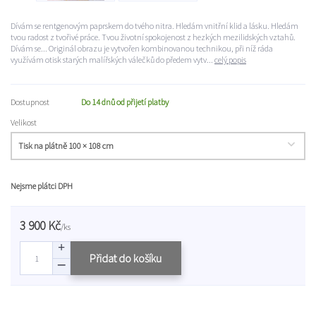
Dívám se rentgenovým paprskem do tvého nitra. Hledám vnitřní klid a lásku. Hledám
tvou radost z tvořivé práce. Tvou životní spokojenost z hezkých mezilidských vztahů.
Dívám se... Originál obrazu je vytvořen kombinovanou technikou, při níž ráda
využívám otisk starých malířských válečků do předem vytv...
celý popis
Dostupnost
Do 14 dnů od přijetí platby
Velikost
Nejsme plátci DPH
3 900 Kč
/
ks
Přidat do košíku