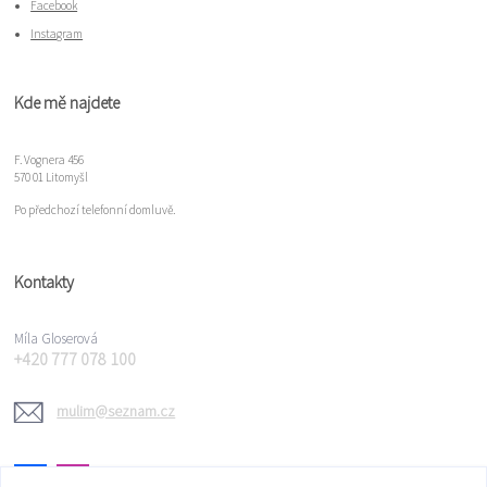
Facebook
Instagram
Kde mě najdete
F. Vognera 456
570 01 Litomyšl
Po předchozí telefonní domluvě.
Kontakty
Míla Gloserová
+420 777 078 100
mulim@seznam.cz