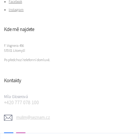
Facebook
Instagram
Kde mě najdete
F. Vognera 456
570 01 Litomyšl
Po předchozí telefonní domluvě.
Kontakty
Míla Gloserová
+420 777 078 100
mulim@seznam.cz