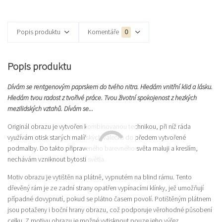
Popis produktu
Komentáře
0
Popis produktu
Dívám se rentgenovým paprskem do tvého nitra. Hledám vnitřní klid a lásku.
Hledám tvou radost z tvořivé práce. Tvou životní spokojenost z hezkých
mezilidských vztahů. Dívám se...
Originál obrazu je vytvořen kombinovanou technikou, při níž ráda
využívám otisk starých malířských válečků do předem vytvořené
podmalby. Do takto připraveného barevného světa maluji a kreslím,
nechávám vzniknout bytosti světla.
Motiv obrazu je vytištěn na plátně, vypnutém na blind rámu. Tento
dřevěný rám je ze zadní strany opatřen vypínacími klínky, jež umožňují
případné dovypnutí, pokud se plátno časem povolí. Potištěným plátnem
jsou potaženy i boční hrany obrazu, což podporuje věrohodné působení
celku. Z motivu obrazu je možné vytisknout pouze jeho výřez.