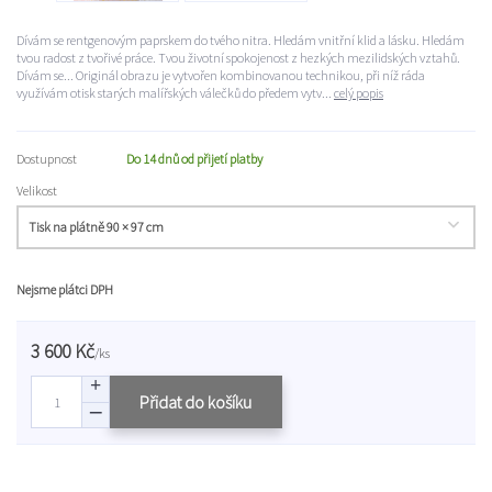
Dívám se rentgenovým paprskem do tvého nitra. Hledám vnitřní klid a lásku. Hledám
tvou radost z tvořivé práce. Tvou životní spokojenost z hezkých mezilidských vztahů.
Dívám se... Originál obrazu je vytvořen kombinovanou technikou, při níž ráda
využívám otisk starých malířských válečků do předem vytv...
celý popis
Dostupnost
Do 14 dnů od přijetí platby
Velikost
Nejsme plátci DPH
3 600 Kč
/
ks
Přidat do košíku