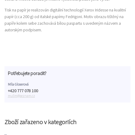
Tisk na papír je realizován digitální technologií Xerox Iridesse na kvalitní
papír (cca 200 g) od italské papírny Fedrigoni. Motiv obrazu tištěný na
papíře kolem sebe zachovává bílou paspartu s uvedeným názvem a
autorským podpisem.
Potřebujete poradit?
Míla Gloserová
+420 777 078 100
mulim@seznam.cz
Zboží zařazeno v kategoriích