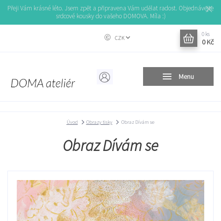
Přeji Vám krásné léto. Jsem zpět a připravena Vám udělat radost. Objednávejte
srdcové kousky do vašeho DOMOVA. Míla :)
0
ks
CZK
0 Kč
Menu
Úvod
Obrazy tisky
Obraz Dívám se
Obraz Dívám se