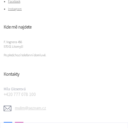
Facebook
Instagram
Kde mě najdete
F. Vognera 456
570 01 Litomyšl
Po předchozí telefonní domluvě.
Kontakty
Míla Gloserová
+420 777 078 100
mulim@seznam.cz