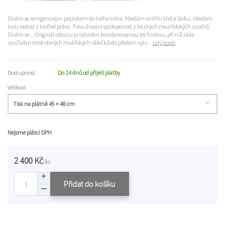
Dívám se rentgenovým paprskem do tvého nitra. Hledám vnitřní klid a lásku. Hledám
tvou radost z tvořivé práce. Tvou životní spokojenost z hezkých mezilidských vztahů.
Dívám se... Originál obrazu je vytvořen kombinovanou technikou, při níž ráda
využívám otisk starých malířských válečků do předem vytv...
celý popis
Dostupnost
Do 14 dnů od přijetí platby
Velikost
Nejsme plátci DPH
2 400 Kč
/
ks
Přidat do košíku