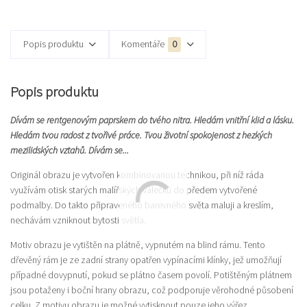
Popis produktu
Komentáře
0
Popis produktu
Dívám se rentgenovým paprskem do tvého nitra. Hledám vnitřní klid a lásku.
Hledám tvou radost z tvořivé práce. Tvou životní spokojenost z hezkých
mezilidských vztahů. Dívám se...
Originál obrazu je vytvořen kombinovanou technikou, při níž ráda
využívám otisk starých malířských válečků do předem vytvořené
podmalby. Do takto připraveného barevného světa maluji a kreslím,
nechávám vzniknout bytosti světla.
Motiv obrazu je vytištěn na plátně, vypnutém na blind rámu. Tento
dřevěný rám je ze zadní strany opatřen vypínacími klínky, jež umožňují
případné dovypnutí, pokud se plátno časem povolí. Potištěným plátnem
jsou potaženy i boční hrany obrazu, což podporuje věrohodné působení
celku. Z motivu obrazu je možné vytisknout pouze jeho výřez.