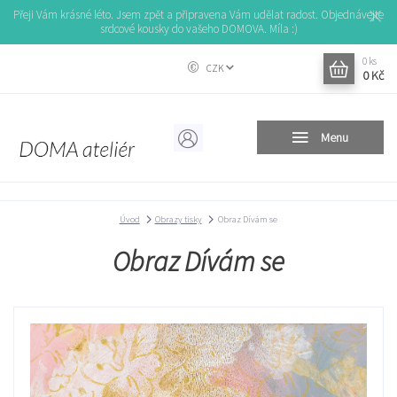
Přeji Vám krásné léto. Jsem zpět a připravena Vám udělat radost. Objednávejte
srdcové kousky do vašeho DOMOVA. Míla :)
0
ks
CZK
0 Kč
Menu
Úvod
Obrazy tisky
Obraz Dívám se
Obraz Dívám se