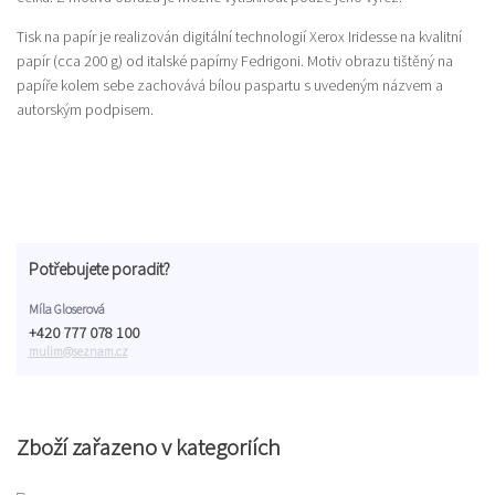
Tisk na papír je realizován digitální technologií Xerox Iridesse na kvalitní
papír (cca 200 g) od italské papírny Fedrigoni. Motiv obrazu tištěný na
papíře kolem sebe zachovává bílou paspartu s uvedeným názvem a
autorským podpisem.
Potřebujete poradit?
Míla Gloserová
+420 777 078 100
mulim@seznam.cz
Zboží zařazeno v kategoriích