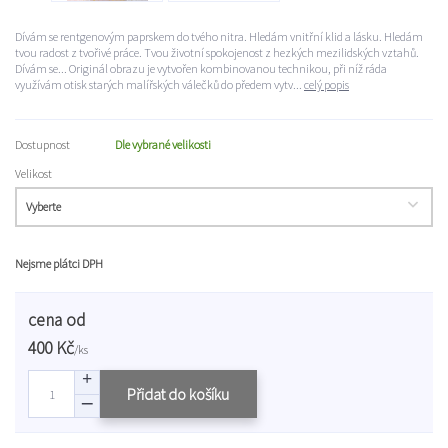
Dívám se rentgenovým paprskem do tvého nitra. Hledám vnitřní klid a lásku. Hledám
tvou radost z tvořivé práce. Tvou životní spokojenost z hezkých mezilidských vztahů.
Dívám se... Originál obrazu je vytvořen kombinovanou technikou, při níž ráda
využívám otisk starých malířských válečků do předem vytv...
celý popis
Dostupnost
Dle vybrané velikosti
Velikost
Nejsme plátci DPH
cena od
400 Kč
/
ks
Přidat do košíku