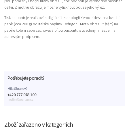
jsou potaženy i boční hrany obrazu, což podporuje věrohodné působení
celku. Z motivu obrazu je možné vytisknout pouze jeho výřez.
Tisk na papír je realizován digitální technologií Xerox Iridesse na kvalitní
papír (cca 200 g) od italské papírny Fedrigoni. Motiv obrazu tištěný na
papíře kolem sebe zachovává bílou paspartu s uvedeným názvem a
autorským podpisem.
Potřebujete poradit?
Míla Gloserová
+420 777 078 100
mulim@seznam.cz
Zboží zařazeno v kategoriích