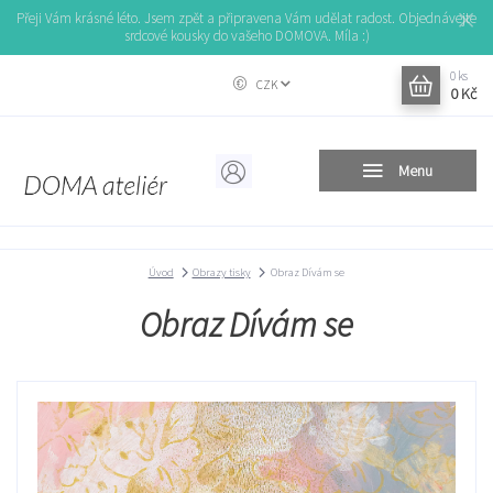
Přeji Vám krásné léto. Jsem zpět a připravena Vám udělat radost. Objednávejte
srdcové kousky do vašeho DOMOVA. Míla :)
0
ks
CZK
0 Kč
Menu
Úvod
Obrazy tisky
Obraz Dívám se
Obraz Dívám se