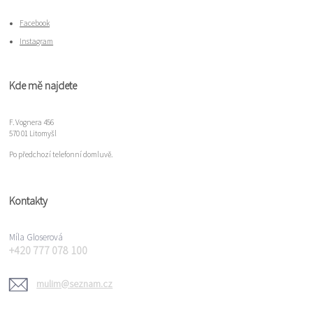
Facebook
Instagram
Kde mě najdete
F. Vognera 456
570 01 Litomyšl
Po předchozí telefonní domluvě.
Kontakty
Míla Gloserová
+420 777 078 100
mulim@seznam.cz