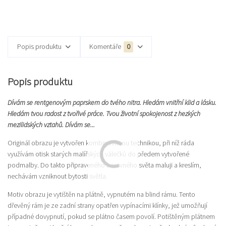
Popis produktu
Komentáře
0
Popis produktu
Dívám se rentgenovým paprskem do tvého nitra. Hledám vnitřní klid a lásku.
Hledám tvou radost z tvořivé práce. Tvou životní spokojenost z hezkých
mezilidských vztahů. Dívám se...
Originál obrazu je vytvořen kombinovanou technikou, při níž ráda
využívám otisk starých malířských válečků do předem vytvořené
podmalby. Do takto připraveného barevného světa maluji a kreslím,
nechávám vzniknout bytosti světla.
Motiv obrazu je vytištěn na plátně, vypnutém na blind rámu. Tento
dřevěný rám je ze zadní strany opatřen vypínacími klínky, jež umožňují
případné dovypnutí, pokud se plátno časem povolí. Potištěným plátnem