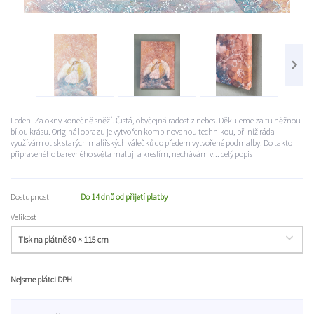
Leden. Za okny konečně sněží. Čistá, obyčejná radost z nebes. Děkujeme za tu něžnou
bílou krásu. Originál obrazu je vytvořen kombinovanou technikou, při níž ráda
využívám otisk starých malířských válečků do předem vytvořené podmalby. Do takto
připraveného barevného světa maluji a kreslím, nechávám v...
celý popis
Dostupnost
Do 14 dnů od přijetí platby
Velikost
Nejsme plátci DPH