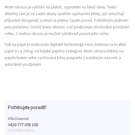
Motiv obrazu je vytištěn na plátně, vypnutém na blind rámu. Tento
dřevěný rám je ze zadní strany opatřen vypínacími klínky, jež umožňují
případné dovypnutí, pokud se plátno časem povolí. Potištěným plátnem
jsou potaženy i boční hrany obrazu, což podporuje věrohodné působení
celku. Z motivu obrazu je možné vytisknout pouze jeho výřez.
Tisk na papír je realizován digitální technologií Xerox Iridesse na kvalitní
papír (cca 200 g) od italské papírny Fedrigoni. Motiv obrazu tištěný na
papíře kolem sebe zachovává bílou paspartu s uvedeným názvem a
autorským podpisem.
Potřebujete poradit?
Míla Gloserová
+420 777 078 100
mulim@seznam.cz