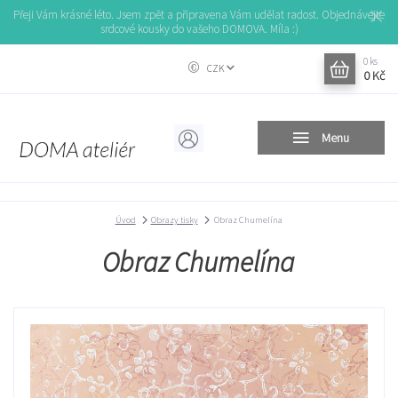
Přeji Vám krásné léto. Jsem zpět a připravena Vám udělat radost. Objednávejte
srdcové kousky do vašeho DOMOVA. Míla :)
0
ks
CZK
0 Kč
Menu
Úvod
Obrazy tisky
Obraz Chumelína
Obraz Chumelína