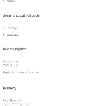
Kontakt
Jsem na sociálních sítích
Facebook
Instagram
Kde mě najdete
F. Vognera 456
570 01 Litomyšl
Po předchozí telefonní domluvě.
Kontakty
Míla Gloserová
+420 777 078 100