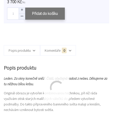
3 700 Kč
/
ks
Přidat do košíku
Popis produktu
Komentáře
0
Popis produktu
Leden. Za okny konečně sněží. Čistá, obyčejná radost z nebes. Děkujeme za
tu něžnou bílou krásu.
Originál obrazu je vytvořen kombinovanou technikou, při níž ráda
využívám otisk starých malířských válečků do předem vytvořené
podmalby. Do takto připraveného barevného světa maluji a kreslím,
nechávám vzniknout bytosti světla.