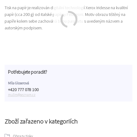
Tisk na papír je realizován digitální technologií Xerox Iridesse na kvalitní
papír (cca 200 g) od italské papírny Fedrigoni. Motiv obrazu tištěný na
papíře kolem sebe zachovává bílou paspartu s uvedeným názvem a
autorským podpisem.
Potřebujete poradit?
Míla Gloserová
+420 777 078 100
mulim@seznam.cz
Zboží zařazeno v kategoriích
Obrazy tisky