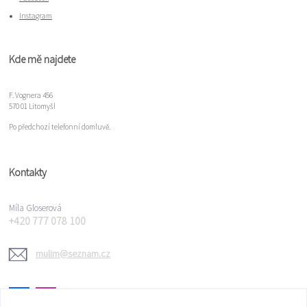
Instagram
Kde mě najdete
F. Vognera 456
570 01 Litomyšl
Po předchozí telefonní domluvě.
Kontakty
Míla Gloserová
+420 777 078 100
mulim@seznam.cz