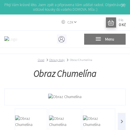
Přeji Vám krásné léto. Jsem zpět a připravena Vám udělat radost. Objednávejte
srdcové kousky do vašeho DOMOVA. Míla :)
0
ks
CZK
0 Kč
Menu
Úvod
Obrazy tisky
Obraz Chumelína
Obraz Chumelína