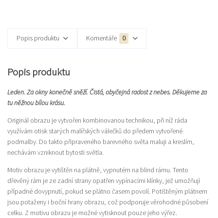
Popis produktu
Komentáře
0
Popis produktu
Leden. Za okny konečně sněží. Čistá, obyčejná radost z nebes. Děkujeme za
tu něžnou bílou krásu.
Originál obrazu je vytvořen kombinovanou technikou, při níž ráda
využívám otisk starých malířských válečků do předem vytvořené
podmalby. Do takto připraveného barevného světa maluji a kreslím,
nechávám vzniknout bytosti světla.
Motiv obrazu je vytištěn na plátně, vypnutém na blind rámu. Tento
dřevěný rám je ze zadní strany opatřen vypínacími klínky, jež umožňují
případné dovypnutí, pokud se plátno časem povolí. Potištěným plátnem
jsou potaženy i boční hrany obrazu, což podporuje věrohodné působení
celku. Z motivu obrazu je možné vytisknout pouze jeho výřez.