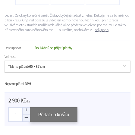
Leden. Za okny konečně sněží. Čistá, obyčejná radost z nebes. Děkujeme za tu něžnou
bílou krásu. Originál obrazu je vytvořen kombinovanou technikou, při níž ráda
využívám otisk starých malířských válečků do předem vytvořené podmalby. Do takto
připraveného barevného světa maluji a kreslím, nechávám v...
celý popis
Dostupnost
Do 14 dnů od přijetí platby
Velikost
Nejsme plátci DPH
2 900 Kč
/
ks
Přidat do košíku