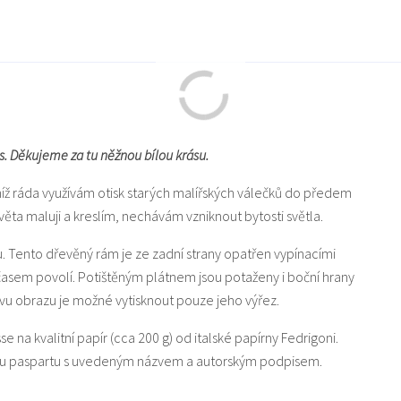
s. Děkujeme za tu něžnou bílou krásu.
níž ráda využívám otisk starých malířských válečků do předem
a maluji a kreslím, nechávám vzniknout bytosti světla.
u. Tento dřevěný rám je ze zadní strany opatřen vypínacími
 časem povolí. Potištěným plátnem jsou potaženy i boční hrany
u obrazu je možné vytisknout pouze jeho výřez.
sse na kvalitní papír (cca 200 g) od italské papírny Fedrigoni.
lou paspartu s uvedeným názvem a autorským podpisem.