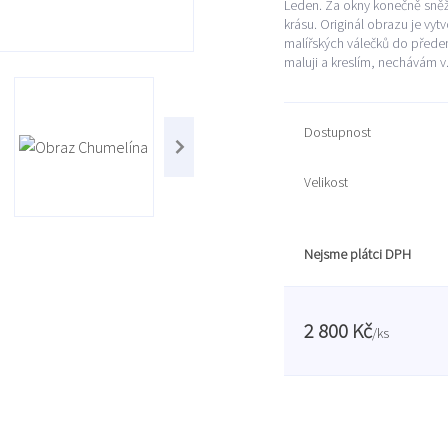
Leden. Za okny konečně sněží
krásu. Originál obrazu je vy
malířských válečků do před
maluji a kreslím, nechávám v.
Dostupnost
Velikost
Nejsme plátci DPH
2 800 Kč
/
ks