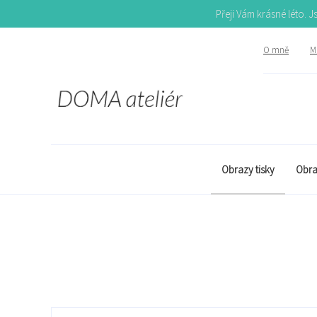
Přeji Vám krásné léto. 
O mně
Mů
Obrazy tisky
Obra