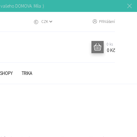
o vašeho DOMOVA. Míla :)
CZK
Přihlášení
0
ks
0 Kč
SHOPY
TRIKA