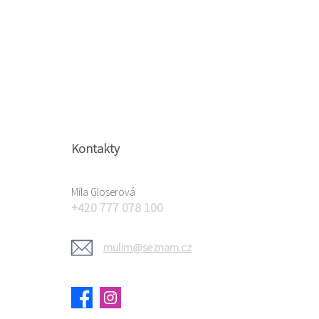
Kontakty
Míla Gloserová
+420 777 078 100
mulim@seznam.cz