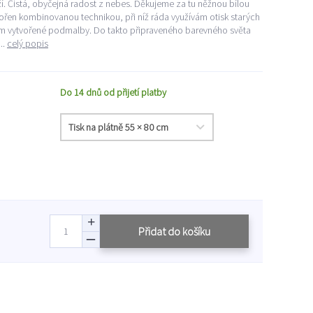
. Čistá, obyčejná radost z nebes. Děkujeme za tu něžnou bílou
tvořen kombinovanou technikou, při níž ráda využívám otisk starých
em vytvořené podmalby. Do takto připraveného barevného světa
..
celý popis
Do 14 dnů od přijetí platby
Přidat do košíku