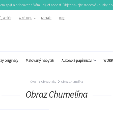
Jsem zpět a připravena Vám udělat radost. Objednávejte srdcové kousky d
j ateliér
O nákupu
Kontakt
Blog
zy originály
Malovaný nábytek
Autorské papírnictví
WORK
Úvod
Obrazy tisky
Obraz Chumelína
Obraz Chumelína