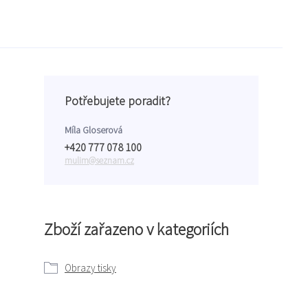
Potřebujete poradit?
Míla Gloserová
+420 777 078 100
mulim@seznam.cz
Zboží zařazeno v kategoriích
Obrazy tisky