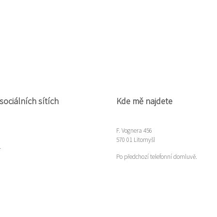
sociálních sítích
Kde mě najdete
F. Vognera 456
570 01 Litomyšl
m
Po předchozí telefonní domluvě.