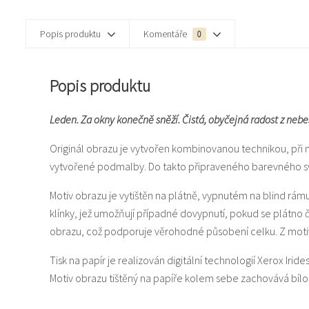
Popis produktu
Komentáře
0
Popis produktu
Leden. Za okny konečně sněží. Čistá, obyčejná radost z nebe
Originál obrazu je vytvořen kombinovanou technikou, při 
vytvořené podmalby. Do takto připraveného barevného svět
Motiv obrazu je vytištěn na plátně, vypnutém na blind rám
klínky, jež umožňují případné dovypnutí, pokud se plátno
obrazu, což podporuje věrohodné působení celku. Z motiv
Tisk na papír je realizován digitální technologií Xerox Iride
Motiv obrazu tištěný na papíře kolem sebe zachovává bí