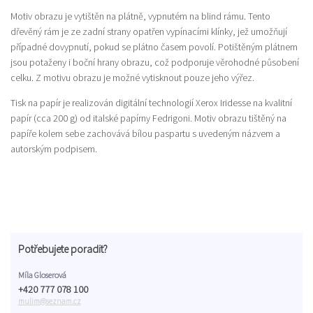
Motiv obrazu je vytištěn na plátně, vypnutém na blind rámu. Tento
dřevěný rám je ze zadní strany opatřen vypínacími klínky, jež umožňují
případné dovypnutí, pokud se plátno časem povolí. Potištěným plátnem
jsou potaženy i boční hrany obrazu, což podporuje věrohodné působení
celku. Z motivu obrazu je možné vytisknout pouze jeho výřez.
Tisk na papír je realizován digitální technologií Xerox Iridesse na kvalitní
papír (cca 200 g) od italské papírny Fedrigoni. Motiv obrazu tištěný na
papíře kolem sebe zachovává bílou paspartu s uvedeným názvem a
autorským podpisem.
Potřebujete poradit?
Míla Gloserová
+420 777 078 100
mulim@seznam.cz