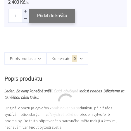
2 400 Kč
/
ks
Přidat do košíku
Popis produktu
Komentáře
0
Popis produktu
Leden. Za okny konečně sněží. Čistá, obyčejná radost z nebes. Děkujeme za
tu něžnou bílou krásu.
Originál obrazu je vytvořen kombinovanou technikou, při níž ráda
využívám otisk starých malířských válečků do předem vytvořené
podmalby. Do takto připraveného barevného světa maluji a kreslím,
nechávám vzniknout bytosti světla.