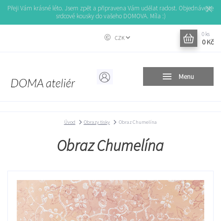
Přeji Vám krásné léto. Jsem zpět a připravena Vám udělat radost. Objednávejte
srdcové kousky do vašeho DOMOVA. Míla :)
0
ks
CZK
0 Kč
Menu
Úvod
Obrazy tisky
Obraz Chumelína
Obraz Chumelína