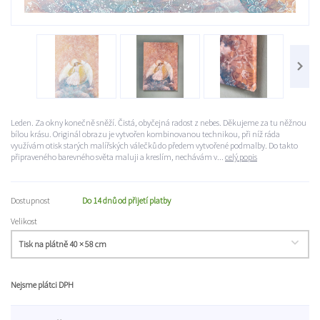
Leden. Za okny konečně sněží. Čistá, obyčejná radost z nebes. Děkujeme za tu něžnou
bílou krásu. Originál obrazu je vytvořen kombinovanou technikou, při níž ráda
využívám otisk starých malířských válečků do předem vytvořené podmalby. Do takto
připraveného barevného světa maluji a kreslím, nechávám v...
celý popis
Dostupnost
Do 14 dnů od přijetí platby
Velikost
Nejsme plátci DPH