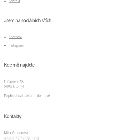
Kontakt
Jsem na sociálních sítích
Facebook
Instagram
Kde mě najdete
F. Vognera 456
570 01 Litomyšl
Po předchozí telefonní domluvě.
Kontakty
Míla Gloserová
+420 777 078 100