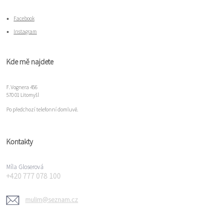
Facebook
Instagram
Kde mě najdete
F. Vognera 456
570 01 Litomyšl
Po předchozí telefonní domluvě.
Kontakty
Míla Gloserová
+420 777 078 100
mulim@seznam.cz