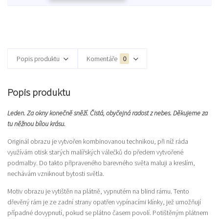
Popis produktu
Komentáře
0
Popis produktu
Leden. Za okny konečně sněží. Čistá, obyčejná radost z nebes. Děkujeme za
tu něžnou bílou krásu.
Originál obrazu je vytvořen kombinovanou technikou, při níž ráda
využívám otisk starých malířských válečků do předem vytvořené
podmalby. Do takto připraveného barevného světa maluji a kreslím,
nechávám vzniknout bytosti světla.
Motiv obrazu je vytištěn na plátně, vypnutém na blind rámu. Tento
dřevěný rám je ze zadní strany opatřen vypínacími klínky, jež umožňují
případné dovypnutí, pokud se plátno časem povolí. Potištěným plátnem