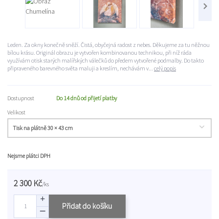
Leden. Za okny konečně sněží. Čistá, obyčejná radost z nebes. Děkujeme za tu něžnou
bílou krásu. Originál obrazu je vytvořen kombinovanou technikou, při níž ráda
využívám otisk starých malířských válečků do předem vytvořené podmalby. Do takto
připraveného barevného světa maluji a kreslím, nechávám v...
celý popis
Dostupnost
Do 14 dnů od přijetí platby
Velikost
Nejsme plátci DPH
2 300 Kč
/
ks
Přidat do košíku