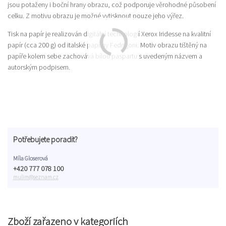
jsou potaženy i boční hrany obrazu, což podporuje věrohodné působení
celku. Z motivu obrazu je možné vytisknout pouze jeho výřez.
Tisk na papír je realizován digitální technologií Xerox Iridesse na kvalitní
papír (cca 200 g) od italské papírny Fedrigoni. Motiv obrazu tištěný na
papíře kolem sebe zachovává bílou paspartu s uvedeným názvem a
autorským podpisem.
Potřebujete poradit?
Míla Gloserová
+420 777 078 100
mulim@seznam.cz
Zboží zařazeno v kategoriích