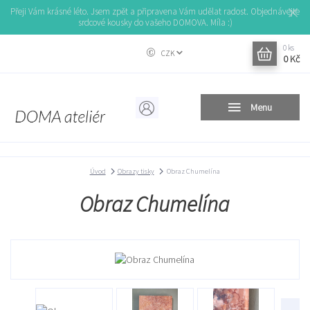
Přeji Vám krásné léto. Jsem zpět a připravena Vám udělat radost. Objednávejte
srdcové kousky do vašeho DOMOVA. Míla :)
0
ks
CZK
0 Kč
Menu
Úvod
Obrazy tisky
Obraz Chumelína
Obraz Chumelína