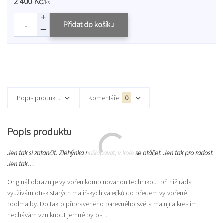
2 400 Kč
/
ks
Přidat do košíku
Popis produktu
Komentáře
0
Popis produktu
Jen tak si zatančit. Zlehýnka našlapovat, v kole se otáčet. Jen tak pro radost.
Jen tak…
Originál obrazu je vytvořen kombinovanou technikou, při níž ráda
využívám otisk starých malířských válečků do předem vytvořené
podmalby. Do takto připraveného barevného světa maluji a kreslím,
nechávám vzniknout jemné bytosti.