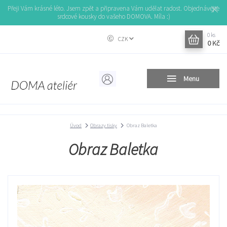
Přeji Vám krásné léto. Jsem zpět a připravena Vám udělat radost. Objednávejte
srdcové kousky do vašeho DOMOVA. Míla :)
0
ks
CZK
0 Kč
Menu
Úvod
Obrazy tisky
Obraz Baletka
Obraz Baletka