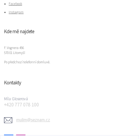
Facebook
Instagram
Kde mě najdete
F. Vognera 456
570 01 Litomyšl
Po předchozí telefonní domluvě.
Kontakty
Míla Gloserová
+420 777 078 100
mulim@seznam.cz