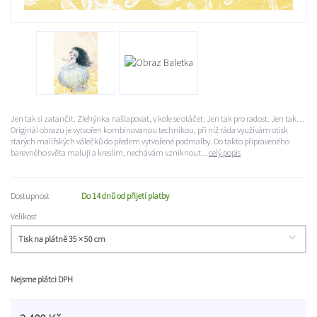
Jen tak si zatančit. Zlehýnka našlapovat, v kole se otáčet. Jen tak pro radost. Jen tak…
Originál obrazu je vytvořen kombinovanou technikou, při níž ráda využívám otisk
starých malířských válečků do předem vytvořené podmalby. Do takto připraveného
barevného světa maluji a kreslím, nechávám vzniknout...
celý popis
Dostupnost
Do 14 dnů od přijetí platby
Velikost
Nejsme plátci DPH