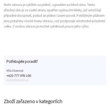
Motiv obrazu je vytištěn na plátně, vypnutém na blind rámu. Tento
dřevěný rám je ze zadní strany opatřen vypínacími klínky, jež umožňují
případné dovypnutí, pokud se plátno časem povolí. Potištěným plátnem
jsou potaženy i boční hrany obrazu, což podporuje věrohodné působení
celku. Z motivu obrazu je možné vytisknout pouze jeho výřez.
Potřebujete poradit?
Míla Gloserová
+420 777 078 100
mulim@seznam.cz
Zboží zařazeno v kategoriích