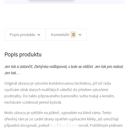
Popis produktu
Komentáře
0
Popis produktu
Jen tak si zatančit. Zlehýnka našlapovat, v kole se otáčet. Jen tak pro radost.
Jen tak…
Originál obrazu je vytvořen kombinovanou technikou, při níž ráda
využívám otisk starých malířských válečků do předem vytvořené
podmalby. Do takto připraveného barevného světa maluji a kreslím,
nechávám vzniknout jemné bytosti.
Motiv obrazu je vytištěn na plátně, vypnutém na blind rámu. Tento
dřevěný rám je ze zadní strany opatřen vypínacími klínky, jež umožňují
případné dovypnutí, pokud se plátno časem povolí. Potištěným plátnem