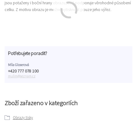
jsou potaženy i boční hrany obrazu, což podporuje věrohodné působení
celku. Z motivu obrazu je možné vytisknout pouze jeho výřez.
Potřebujete poradit?
Míla Gloserová
+420 777 078 100
mulim@seznam.cz
Zboží zařazeno v kategoriích
Obrazy tisky