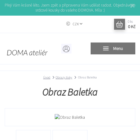
Přeji Vám krásné léto. Jsem zpět a připravena Vám udělat radost. Objednávejte
srdcové kousky do vašeho DOMOVA. Míla :)
0
ks
CZK
0 Kč
Menu
Úvod
Obrazy tisky
Obraz Baletka
Obraz Baletka