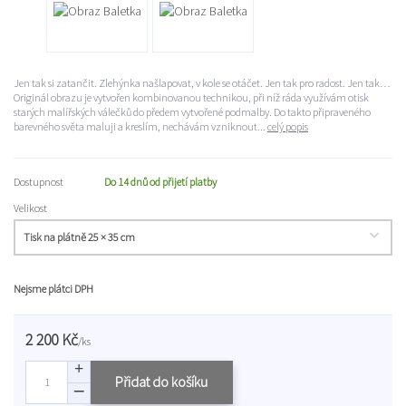
Jen tak si zatančit. Zlehýnka našlapovat, v kole se otáčet. Jen tak pro radost. Jen tak…
Originál obrazu je vytvořen kombinovanou technikou, při níž ráda využívám otisk
starých malířských válečků do předem vytvořené podmalby. Do takto připraveného
barevného světa maluji a kreslím, nechávám vzniknout...
celý popis
Dostupnost
Do 14 dnů od přijetí platby
Velikost
Nejsme plátci DPH
2 200 Kč
/
ks
Přidat do košíku