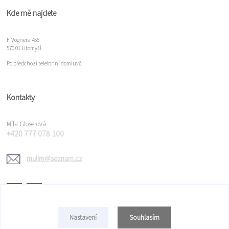
Kde mě najdete
F. Vognera 456
570 01 Litomyšl
Po předchozí telefonní domluvě.
Kontakty
Míla Gloserová
+420 777 078 100
mulim@seznam.cz
Souhlasím
Nastavení