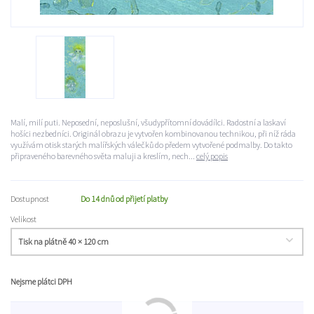
Malí, milí puti. Neposední, neposlušní, všudypřítomní dovádílci. Radostní a laskaví
hošíci nezbedníci. Originál obrazu je vytvořen kombinovanou technikou, při níž ráda
využívám otisk starých malířských válečků do předem vytvořené podmalby. Do takto
připraveného barevného světa maluji a kreslím, nech...
celý popis
Dostupnost
Do 14 dnů od přijetí platby
Velikost
Nejsme plátci DPH