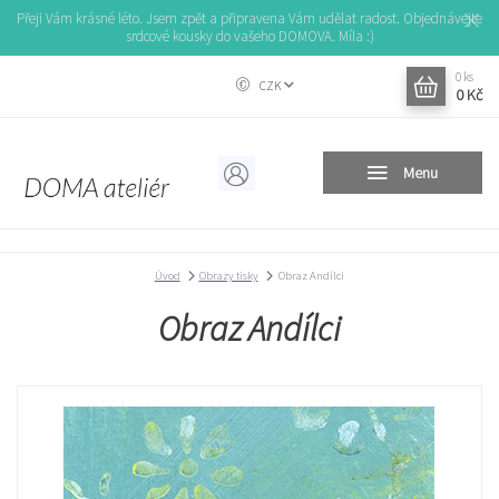
Přeji Vám krásné léto. Jsem zpět a připravena Vám udělat radost. Objednávejte
srdcové kousky do vašeho DOMOVA. Míla :)
0
ks
CZK
0 Kč
Menu
Úvod
Obrazy tisky
Obraz Andílci
Obraz Andílci