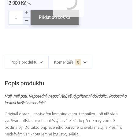
2 900 Kč
/
ks
Přidat do košíku
Popis produktu
Komentáře
0
Popis produktu
Malí, milí puti. Neposední, neposlušní, všudypřítomní dovádílci. Radostní a
laskaví hošíci nezbedníci.
Originál obrazu je vytvořen kombinovanou technikou, při níž ráda
využívám otisk starých malířských válečků do předem vytvořené
podmalby. Do takto připraveného barevného světa maluji a kreslím,
nechávám vzniknout jemné bytůstky světla.