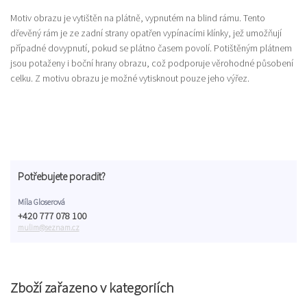
Motiv obrazu je vytištěn na plátně, vypnutém na blind rámu. Tento
dřevěný rám je ze zadní strany opatřen vypínacími klínky, jež umožňují
případné dovypnutí, pokud se plátno časem povolí. Potištěným plátnem
jsou potaženy i boční hrany obrazu, což podporuje věrohodné působení
celku. Z motivu obrazu je možné vytisknout pouze jeho výřez.
Potřebujete poradit?
Míla Gloserová
+420 777 078 100
mulim@seznam.cz
Zboží zařazeno v kategoriích