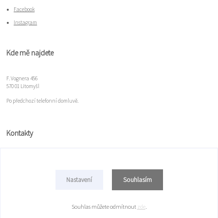
Facebook
Instagram
Kde mě najdete
F. Vognera 456
570 01 Litomyšl
Po předchozí telefonní domluvě.
Kontakty
Míla Gloserová
+420 777 078 100
Souhlasím
Nastavení
mulim@seznam.cz
Souhlas můžete odmítnout
zde
.